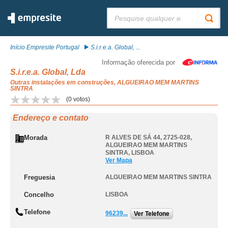
Pesquisar:
Início Empresite Portugal
S.i.r.e.a. Global, ...
Informação oferecida por
S.i.r.e.a. Global, Lda
Outras instalações em construções, ALGUEIRAO MEM MARTINS
SINTRA
(
0
votos)
Endereço e contato
Morada
R ALVES DE SÁ 44, 2725-028
,
ALGUEIRAO MEM MARTINS
SINTRA
,
LISBOA
Ver Mapa
Freguesia
ALGUEIRAO MEM MARTINS SINTRA
Concelho
LISBOA
Telefone
96239...
Ver Telefone