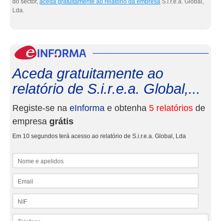
do sector,
aceda gratuitamente ao relatório da empresa
S.i.r.e.a. Global,
Lda.
eInf
Aceda gratuitamente ao
relatório de S.i.r.e.a. Global,...
Registe-se na
eInforma
e obtenha
5 relatórios
de
empresa
grátis
Em 10 segundos terá acesso ao relatório de S.i.r.e.a. Global, Lda
Nome e apelidos
Email
NIF
Telefone