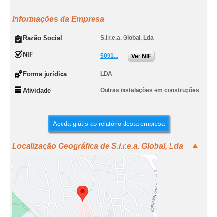
Informações da Empresa
Razão Social
S.i.r.e.a. Global, Lda
NIF
5091...
Ver NIF
Forma jurídica
LDA
Atividade
Outras instalações em construções
Aceda grátis ao relatório desta empresa
Localização Geográfica de S.i.r.e.a. Global, Lda