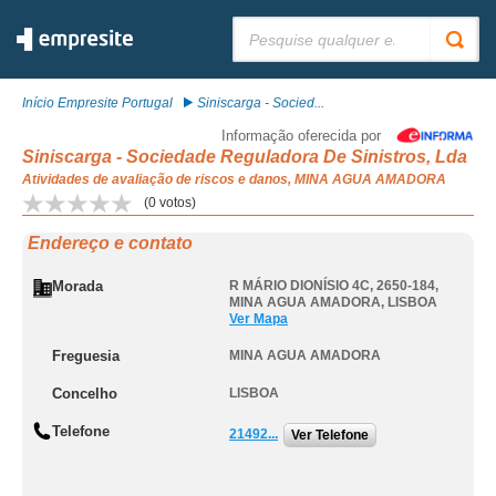
Pesquisar:
Início Empresite Portugal
Siniscarga - Socied...
Informação oferecida por
Siniscarga - Sociedade Reguladora De Sinistros, Lda
Atividades de avaliação de riscos e danos, MINA AGUA AMADORA
(
0
votos)
Endereço e contato
Morada
R MÁRIO DIONÍSIO 4C, 2650-184
,
MINA AGUA AMADORA
,
LISBOA
Ver Mapa
Freguesia
MINA AGUA AMADORA
Concelho
LISBOA
Telefone
21492...
Ver Telefone