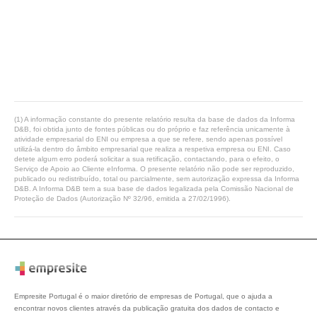
(1) A informação constante do presente relatório resulta da base de dados da Informa
D&B, foi obtida junto de fontes públicas ou do próprio e faz referência unicamente à
atividade empresarial do ENI ou empresa a que se refere, sendo apenas possível
utilizá-la dentro do âmbito empresarial que realiza a respetiva empresa ou ENI. Caso
detete algum erro poderá solicitar a sua retificação, contactando, para o efeito, o
Serviço de Apoio ao Cliente eInforma. O presente relatório não pode ser reproduzido,
publicado ou redistribuído, total ou parcialmente, sem autorização expressa da Informa
D&B. A Informa D&B tem a sua base de dados legalizada pela Comissão Nacional de
Proteção de Dados (Autorização Nº 32/96, emitida a 27/02/1996).
Empresite Portugal é o maior diretório de empresas de Portugal, que o ajuda a
encontrar novos clientes através da publicação gratuita dos dados de contacto e