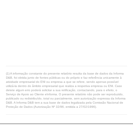
(1) A informação constante do presente relatório resulta da base de dados da Informa
D&B, foi obtida junto de fontes públicas ou do próprio e faz referência unicamente à
atividade empresarial do ENI ou empresa a que se refere, sendo apenas possível
utilizá-la dentro do âmbito empresarial que realiza a respetiva empresa ou ENI. Caso
detete algum erro poderá solicitar a sua retificação, contactando, para o efeito, o
Serviço de Apoio ao Cliente eInforma. O presente relatório não pode ser reproduzido,
publicado ou redistribuído, total ou parcialmente, sem autorização expressa da Informa
D&B. A Informa D&B tem a sua base de dados legalizada pela Comissão Nacional de
Proteção de Dados (Autorização Nº 32/96, emitida a 27/02/1996).