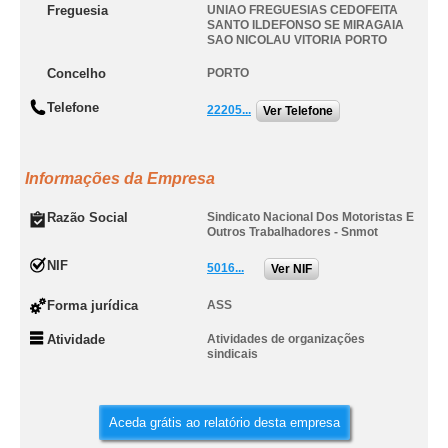
Freguesia
UNIAO FREGUESIAS CEDOFEITA
SANTO ILDEFONSO SE MIRAGAIA
SAO NICOLAU VITORIA PORTO
Concelho
PORTO
Telefone
22205...
Ver Telefone
Informações da Empresa
Razão Social
Sindicato Nacional Dos Motoristas E
Outros Trabalhadores - Snmot
NIF
5016...
Ver NIF
Forma jurídica
ASS
Atividade
Atividades de organizações
sindicais
Aceda grátis ao relatório desta empresa