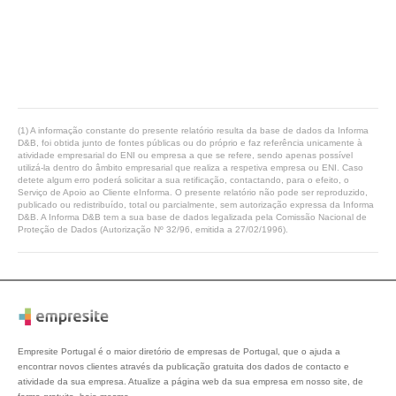
(1) A informação constante do presente relatório resulta da base de dados da Informa
D&B, foi obtida junto de fontes públicas ou do próprio e faz referência unicamente à
atividade empresarial do ENI ou empresa a que se refere, sendo apenas possível
utilizá-la dentro do âmbito empresarial que realiza a respetiva empresa ou ENI. Caso
detete algum erro poderá solicitar a sua retificação, contactando, para o efeito, o
Serviço de Apoio ao Cliente eInforma. O presente relatório não pode ser reproduzido,
publicado ou redistribuído, total ou parcialmente, sem autorização expressa da Informa
D&B. A Informa D&B tem a sua base de dados legalizada pela Comissão Nacional de
Proteção de Dados (Autorização Nº 32/96, emitida a 27/02/1996).
Empresite Portugal é o maior diretório de empresas de Portugal, que o ajuda a
encontrar novos clientes através da publicação gratuita dos dados de contacto e
atividade da sua empresa. Atualize a página web da sua empresa em nosso site, de