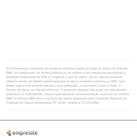
(1) A informação constante do presente relatório resulta da base de dados da Informa
D&B, foi obtida junto de fontes públicas ou do próprio e faz referência unicamente à
atividade empresarial do ENI ou empresa a que se refere, sendo apenas possível
utilizá-la dentro do âmbito empresarial que realiza a respetiva empresa ou ENI. Caso
detete algum erro poderá solicitar a sua retificação, contactando, para o efeito, o
Serviço de Apoio ao Cliente eInforma. O presente relatório não pode ser reproduzido,
publicado ou redistribuído, total ou parcialmente, sem autorização expressa da Informa
D&B. A Informa D&B tem a sua base de dados legalizada pela Comissão Nacional de
Proteção de Dados (Autorização Nº 32/96, emitida a 27/02/1996).