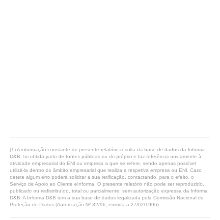
(1) A informação constante do presente relatório resulta da base de dados da Informa
D&B, foi obtida junto de fontes públicas ou do próprio e faz referência unicamente à
atividade empresarial do ENI ou empresa a que se refere, sendo apenas possível
utilizá-la dentro do âmbito empresarial que realiza a respetiva empresa ou ENI. Caso
detete algum erro poderá solicitar a sua retificação, contactando, para o efeito, o
Serviço de Apoio ao Cliente eInforma. O presente relatório não pode ser reproduzido,
publicado ou redistribuído, total ou parcialmente, sem autorização expressa da Informa
D&B. A Informa D&B tem a sua base de dados legalizada pela Comissão Nacional de
Proteção de Dados (Autorização Nº 32/96, emitida a 27/02/1996).