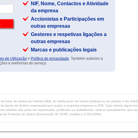
NIF, Nome, Contactos e Atividade
da empresa
Accionistas e Participações em
outras empresas
Gestores e respetivas ligações a
outras empresas
Marcas e publicações legais
es de Utilização
e
Política de privacidade
. Também autorizo a
ções e melhorias do serviço.
ta da base de dados da Informa D&B, foi obtida junto de fontes públicas ou do próprio e faz refe
-la dentro do âmbito empresarial que realiza a respetiva empresa ou ENI. Caso detete algum erro 
ente relatório não pode ser reproduzido, publicado ou redistribuído, total ou parcialmente, sem
l de Proteção de Dados (Autorização Nº 32/96, emitida a 27/02/1996).