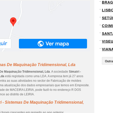
BRA
LISB
SETÚ
COIM
SANT
VISE
VIAN
emas De Maquinação Tridimensional, Lda
 De Maquinação Tridimensional, Lda
. A sociedade
Simatri -
Lda
está registada como uma LDA. A empresa tem já 27 anos
ntra as suas atividades no sector de Fabricação de moldes
ltima atualização dos dados empresariais que temos em Empresite.
idade de MACEIRA LEIRIA, pode fazê-lo no endereço R DOS
ce ao distrito de LEIRIA.
i - Sistemas De Maquinação Tridimensional,
 foram crescentes em respeito ao ano anterior.