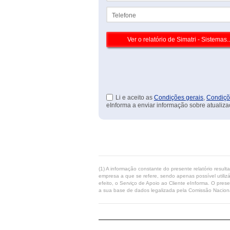
Telefone
Li e aceito as
Condições gerais
,
Condiçõ
eInforma a enviar informação sobre atualiza
(1) A informação constante do presente relatório resul
empresa a que se refere, sendo apenas possível utilizá
efeito, o Serviço de Apoio ao Cliente eInforma. O pres
a sua base de dados legalizada pela Comissão Naciona