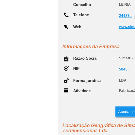
Concelho
LEIRIA
Telefone
24487...
Web
www.sima
Informações da Empresa
Razão Social
Simatri 
NIF
5045...
Forma jurídica
LDA
Atividade
Fabricaç
Aceda grá
Localização Geográfica de Sima
Tridimensional, Lda