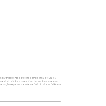
rência unicamente à atividade empresarial do ENI ou
poderá solicitar a sua retificação, contactando, para o
 autorização expressa da Informa D&B. A Informa D&B tem