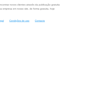
ncontrar novos clientes através da publicação gratuita
a empresa em nosso site, de forma gratuita, hoje
ugal
Condições de uso
Contacto