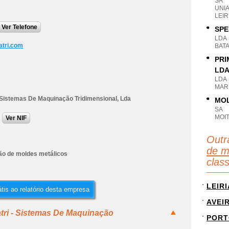
SA
UNI
LEIR
Ver Telefone
SPE
LDA
tri.com
BATA
PRI
LD
LDA
MARI
- Sistemas De Maquinação Tridimensional, Lda
MOL
SA
MOIT
Ver NIF
Outr
de m
ão de moldes metálicos
clas
LEIRI
tis ao relatório desta empresa
AVEI
tri - Sistemas De Maquinação
PORT