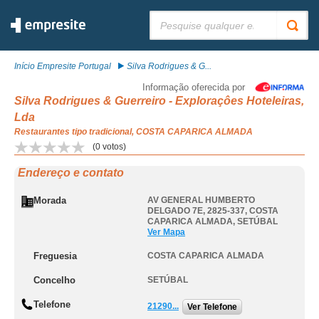
Pesquisar:
Início Empresite Portugal
Silva Rodrigues & G...
Informação oferecida por
Silva Rodrigues & Guerreiro - Exploraçôes Hoteleiras,
Lda
Restaurantes tipo tradicional, COSTA CAPARICA ALMADA
(
0
votos)
Endereço e contato
Morada
AV GENERAL HUMBERTO
DELGADO 7E, 2825-337
,
COSTA
CAPARICA ALMADA
,
SETÚBAL
Ver Mapa
Freguesia
COSTA CAPARICA ALMADA
Concelho
SETÚBAL
Telefone
21290...
Ver Telefone