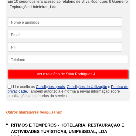
Em 10 segundos terá acesso ao relatório de Silva Rodrigues & Guerreiro
- Exploraçôes Hoteleiras, Lda
Nome e apelidos
Email
NIF
Telefone
Li e aceito as
Condições gerais
,
Condições de Utilização
e
Política de
privacidade
. Também autorizo a eInforma a enviar informação sobre
atualizações e melhorias do serviço.
Outros utilizadores pesquisaram
RITMOS E TEMPEROS - HOTELARIA, RESTAURAÇÃO E
ACTIVIDADES TURÍSTICAS, UNIPESSOAL, LDA