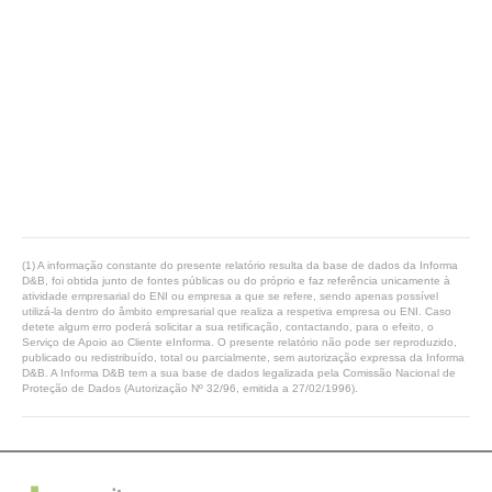
(1) A informação constante do presente relatório resulta da base de dados da Informa
D&B, foi obtida junto de fontes públicas ou do próprio e faz referência unicamente à
atividade empresarial do ENI ou empresa a que se refere, sendo apenas possível
utilizá-la dentro do âmbito empresarial que realiza a respetiva empresa ou ENI. Caso
detete algum erro poderá solicitar a sua retificação, contactando, para o efeito, o
Serviço de Apoio ao Cliente eInforma. O presente relatório não pode ser reproduzido,
publicado ou redistribuído, total ou parcialmente, sem autorização expressa da Informa
D&B. A Informa D&B tem a sua base de dados legalizada pela Comissão Nacional de
Proteção de Dados (Autorização Nº 32/96, emitida a 27/02/1996).