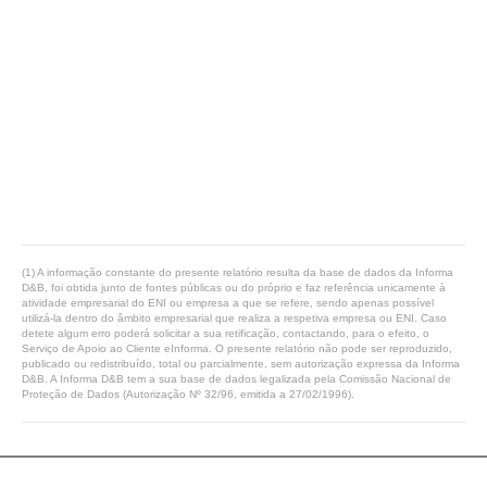
(1) A informação constante do presente relatório resulta da base de dados da Informa
D&B, foi obtida junto de fontes públicas ou do próprio e faz referência unicamente à
atividade empresarial do ENI ou empresa a que se refere, sendo apenas possível
utilizá-la dentro do âmbito empresarial que realiza a respetiva empresa ou ENI. Caso
detete algum erro poderá solicitar a sua retificação, contactando, para o efeito, o
Serviço de Apoio ao Cliente eInforma. O presente relatório não pode ser reproduzido,
publicado ou redistribuído, total ou parcialmente, sem autorização expressa da Informa
D&B. A Informa D&B tem a sua base de dados legalizada pela Comissão Nacional de
Proteção de Dados (Autorização Nº 32/96, emitida a 27/02/1996).