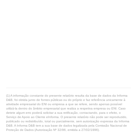
(1) A informação constante do presente relatório resulta da base de dados da Informa
D&B, foi obtida junto de fontes públicas ou do próprio e faz referência unicamente à
atividade empresarial do ENI ou empresa a que se refere, sendo apenas possível
utilizá-la dentro do âmbito empresarial que realiza a respetiva empresa ou ENI. Caso
detete algum erro poderá solicitar a sua retificação, contactando, para o efeito, o
Serviço de Apoio ao Cliente eInforma. O presente relatório não pode ser reproduzido,
publicado ou redistribuído, total ou parcialmente, sem autorização expressa da Informa
D&B. A Informa D&B tem a sua base de dados legalizada pela Comissão Nacional de
Proteção de Dados (Autorização Nº 32/96, emitida a 27/02/1996).