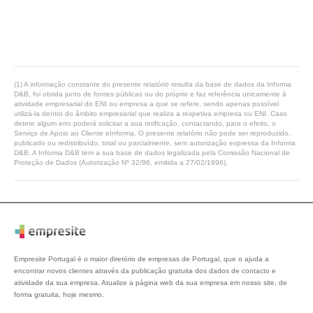
(1) A informação constante do presente relatório resulta da base de dados da Informa
D&B, foi obtida junto de fontes públicas ou do próprio e faz referência unicamente à
atividade empresarial do ENI ou empresa a que se refere, sendo apenas possível
utilizá-la dentro do âmbito empresarial que realiza a respetiva empresa ou ENI. Caso
detete algum erro poderá solicitar a sua retificação, contactando, para o efeito, o
Serviço de Apoio ao Cliente eInforma. O presente relatório não pode ser reproduzido,
publicado ou redistribuído, total ou parcialmente, sem autorização expressa da Informa
D&B. A Informa D&B tem a sua base de dados legalizada pela Comissão Nacional de
Proteção de Dados (Autorização Nº 32/96, emitida a 27/02/1996).
Empresite Portugal é o maior diretório de empresas de Portugal, que o ajuda a
encontrar novos clientes através da publicação gratuita dos dados de contacto e
atividade da sua empresa. Atualize a página web da sua empresa em nosso site, de
forma gratuita, hoje mesmo.