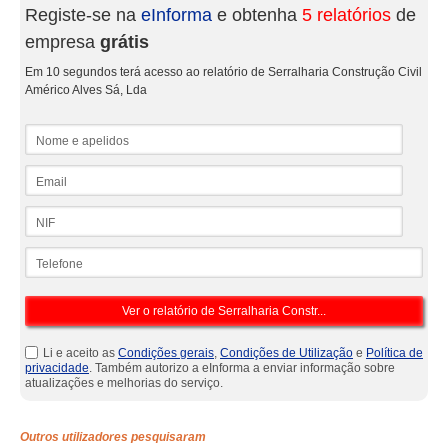
Registe-se na
eInforma
e obtenha
5 relatórios
de
empresa
grátis
Em 10 segundos terá acesso ao relatório de Serralharia Construção Civil
Américo Alves Sá, Lda
Nome e apelidos
Email
NIF
Telefone
Li e aceito as
Condições gerais
,
Condições de Utilização
e
Política de
privacidade
. Também autorizo a eInforma a enviar informação sobre
atualizações e melhorias do serviço.
Outros utilizadores pesquisaram