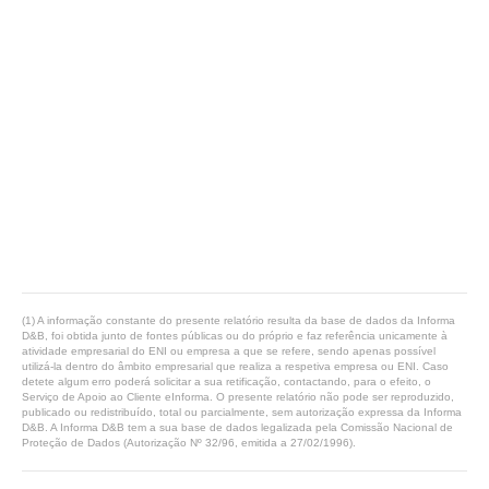
(1) A informação constante do presente relatório resulta da base de dados da Informa
D&B, foi obtida junto de fontes públicas ou do próprio e faz referência unicamente à
atividade empresarial do ENI ou empresa a que se refere, sendo apenas possível
utilizá-la dentro do âmbito empresarial que realiza a respetiva empresa ou ENI. Caso
detete algum erro poderá solicitar a sua retificação, contactando, para o efeito, o
Serviço de Apoio ao Cliente eInforma. O presente relatório não pode ser reproduzido,
publicado ou redistribuído, total ou parcialmente, sem autorização expressa da Informa
D&B. A Informa D&B tem a sua base de dados legalizada pela Comissão Nacional de
Proteção de Dados (Autorização Nº 32/96, emitida a 27/02/1996).