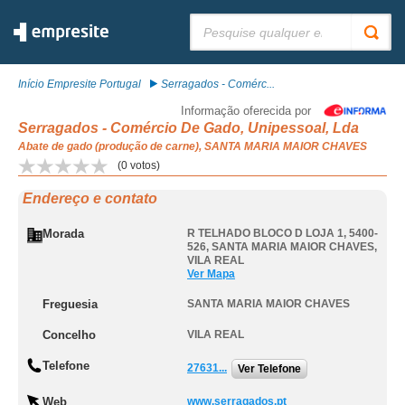
Pesquisar:
Início Empresite Portugal
Serragados - Comérc...
Informação oferecida por
Serragados - Comércio De Gado, Unipessoal, Lda
Abate de gado (produção de carne), SANTA MARIA MAIOR CHAVES
(
0
votos)
Endereço e contato
Morada
R TELHADO BLOCO D LOJA 1, 5400-
526
,
SANTA MARIA MAIOR CHAVES
,
VILA REAL
Ver Mapa
Freguesia
SANTA MARIA MAIOR CHAVES
Concelho
VILA REAL
Telefone
27631...
Ver Telefone
Web
www.serragados.pt