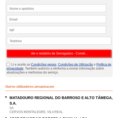
Nome e apelidos
Email
NIF
Telefone
Li e aceito as
Condições gerais
,
Condições de Utilização
e
Política de
privacidade
. Também autorizo a eInforma a enviar informação sobre
atualizações e melhorias do serviço.
Outros utilizadores pesquisaram
MATADOURO REGIONAL DO BARROSO E ALTO TÂMEGA,
S.A.
SA
CERVOS MONTALEGRE, VILA REAL