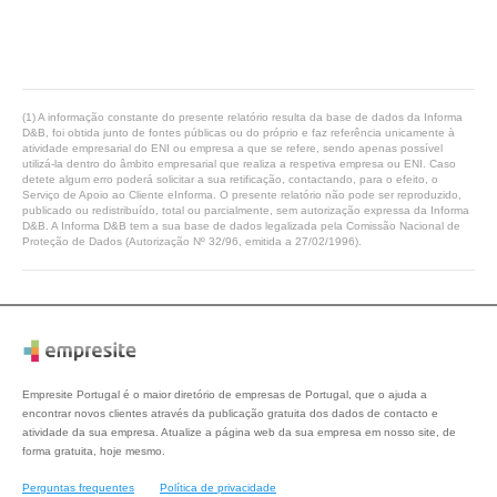
(1) A informação constante do presente relatório resulta da base de dados da Informa
D&B, foi obtida junto de fontes públicas ou do próprio e faz referência unicamente à
atividade empresarial do ENI ou empresa a que se refere, sendo apenas possível
utilizá-la dentro do âmbito empresarial que realiza a respetiva empresa ou ENI. Caso
detete algum erro poderá solicitar a sua retificação, contactando, para o efeito, o
Serviço de Apoio ao Cliente eInforma. O presente relatório não pode ser reproduzido,
publicado ou redistribuído, total ou parcialmente, sem autorização expressa da Informa
D&B. A Informa D&B tem a sua base de dados legalizada pela Comissão Nacional de
Proteção de Dados (Autorização Nº 32/96, emitida a 27/02/1996).
Empresite Portugal é o maior diretório de empresas de Portugal, que o ajuda a
encontrar novos clientes através da publicação gratuita dos dados de contacto e
atividade da sua empresa. Atualize a página web da sua empresa em nosso site, de
forma gratuita, hoje mesmo.
Perguntas frequentes
Política de privacidade