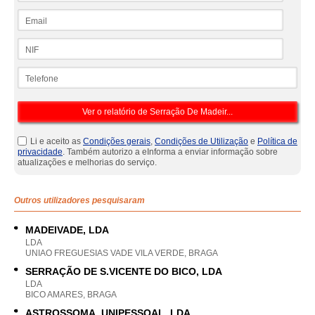
Email
NIF
Telefone
Li e aceito as
Condições gerais
,
Condições de Utilização
e
Política de
privacidade
. Também autorizo a eInforma a enviar informação sobre
atualizações e melhorias do serviço.
Outros utilizadores pesquisaram
MADEIVADE, LDA
LDA
UNIAO FREGUESIAS VADE VILA VERDE, BRAGA
SERRAÇÃO DE S.VICENTE DO BICO, LDA
LDA
BICO AMARES, BRAGA
ASTROSSOMA, UNIPESSOAL, LDA