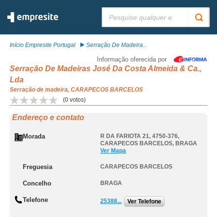
Pesquisar:
Início Empresite Portugal
Serração De Madeira...
Informação oferecida por
Serração De Madeiras José Da Costa Almeida & Ca.,
Lda
Serração de madeira, CARAPECOS BARCELOS
(
0
votos)
Endereço e contato
Morada
R DA FARIOTA 21, 4750-376
,
CARAPECOS BARCELOS
,
BRAGA
Ver Mapa
Freguesia
CARAPECOS BARCELOS
Concelho
BRAGA
Telefone
25388...
Ver Telefone