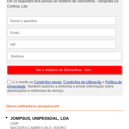
Em 10 segundos terá acesso ao relatório de Sericertima - Serigrafia Do
Certima, Lda
Nome e apelidos
Email
NIF
Telefone
Li e aceito as
Condições gerais
,
Condições de Utilização
e
Política de
privacidade
. Também autorizo a eInforma a enviar informação sobre
atualizações e melhorias do serviço.
Outros utilizadores pesquisaram
JOMPSUS, UNIPESSOAL, LDA
UNIP
MACIEIRA CAMBRA VALE, AVEIRO