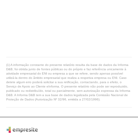
(1) A informação constante do presente relatório resulta da base de dados da Informa
D&B, foi obtida junto de fontes públicas ou do próprio e faz referência unicamente à
atividade empresarial do ENI ou empresa a que se refere, sendo apenas possível
utilizá-la dentro do âmbito empresarial que realiza a respetiva empresa ou ENI. Caso
detete algum erro poderá solicitar a sua retificação, contactando, para o efeito, o
Serviço de Apoio ao Cliente eInforma. O presente relatório não pode ser reproduzido,
publicado ou redistribuído, total ou parcialmente, sem autorização expressa da Informa
D&B. A Informa D&B tem a sua base de dados legalizada pela Comissão Nacional de
Proteção de Dados (Autorização Nº 32/96, emitida a 27/02/1996).