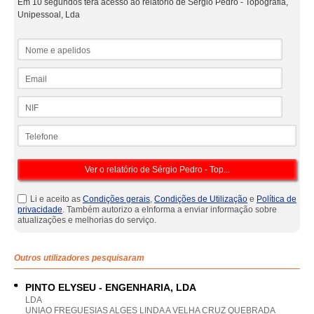
Em 10 segundos terá acesso ao relatório de Sérgio Pedro - Topografia,
Unipessoal, Lda
Nome e apelidos
Email
NIF
Telefone
Li e aceito as
Condições gerais
,
Condições de Utilização
e
Política de
privacidade
. Também autorizo a eInforma a enviar informação sobre
atualizações e melhorias do serviço.
Outros utilizadores pesquisaram
PINTO ELYSEU - ENGENHARIA, LDA
LDA
UNIAO FREGUESIAS ALGES LINDA A VELHA CRUZ QUEBRADA