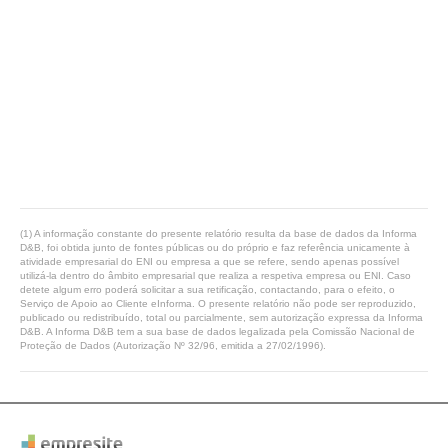
(1) A informação constante do presente relatório resulta da base de dados da Informa
D&B, foi obtida junto de fontes públicas ou do próprio e faz referência unicamente à
atividade empresarial do ENI ou empresa a que se refere, sendo apenas possível
utilizá-la dentro do âmbito empresarial que realiza a respetiva empresa ou ENI. Caso
detete algum erro poderá solicitar a sua retificação, contactando, para o efeito, o
Serviço de Apoio ao Cliente eInforma. O presente relatório não pode ser reproduzido,
publicado ou redistribuído, total ou parcialmente, sem autorização expressa da Informa
D&B. A Informa D&B tem a sua base de dados legalizada pela Comissão Nacional de
Proteção de Dados (Autorização Nº 32/96, emitida a 27/02/1996).