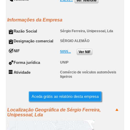
25231...
Ver Telefone
Informações da Empresa
Razão Social
Sérgio Ferreira, Unipessoal, Lda
Designação comercial
SÉRGIO ALEMÃO
NIF
5055...
Ver NIF
Forma jurídica
UNIP
Atividade
Comércio de veículos automóveis
ligeiros
Aceda grátis ao relatório desta empresa
Localização Geográfica de Sérgio Ferreira,
Unipessoal, Lda