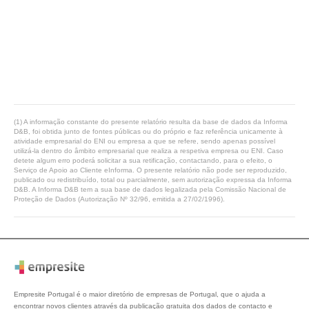
(1) A informação constante do presente relatório resulta da base de dados da Informa
D&B, foi obtida junto de fontes públicas ou do próprio e faz referência unicamente à
atividade empresarial do ENI ou empresa a que se refere, sendo apenas possível
utilizá-la dentro do âmbito empresarial que realiza a respetiva empresa ou ENI. Caso
detete algum erro poderá solicitar a sua retificação, contactando, para o efeito, o
Serviço de Apoio ao Cliente eInforma. O presente relatório não pode ser reproduzido,
publicado ou redistribuído, total ou parcialmente, sem autorização expressa da Informa
D&B. A Informa D&B tem a sua base de dados legalizada pela Comissão Nacional de
Proteção de Dados (Autorização Nº 32/96, emitida a 27/02/1996).
Empresite Portugal é o maior diretório de empresas de Portugal, que o ajuda a
encontrar novos clientes através da publicação gratuita dos dados de contacto e