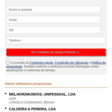
Nome e apelidos
Email
NIF
Telefone
Li e aceito as
Condições gerais
,
Condições de Utilização
e
Política de
privacidade
. Também autorizo a eInforma a enviar informação sobre
atualizações e melhorias do serviço.
Outros utilizadores pesquisaram
MELHOR2MUNDOS, UNIPESSOAL, LDA
UNIP
LORDELO GUIMARAES, BRAGA
CALDEIRA & PEREIRA, LDA