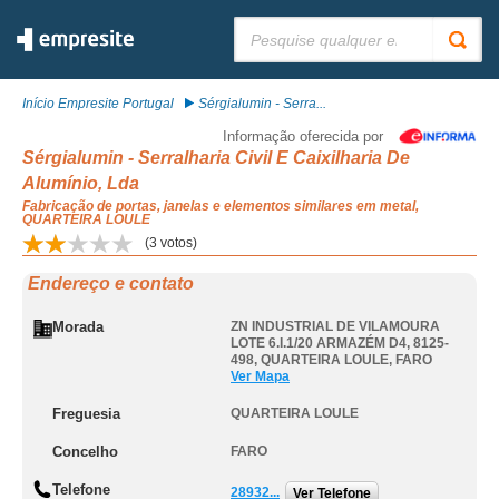
Pesquisar:
Início Empresite Portugal
Sérgialumin - Serra...
Informação oferecida por
Sérgialumin - Serralharia Civil E Caixilharia De
Alumínio, Lda
Fabricação de portas, janelas e elementos similares em metal,
QUARTEIRA LOULE
(
3
votos)
Endereço e contato
Morada
ZN INDUSTRIAL DE VILAMOURA
LOTE 6.I.1/20 ARMAZÉM D4, 8125-
498
,
QUARTEIRA LOULE
,
FARO
Ver Mapa
Freguesia
QUARTEIRA LOULE
Concelho
FARO
Telefone
28932...
Ver Telefone