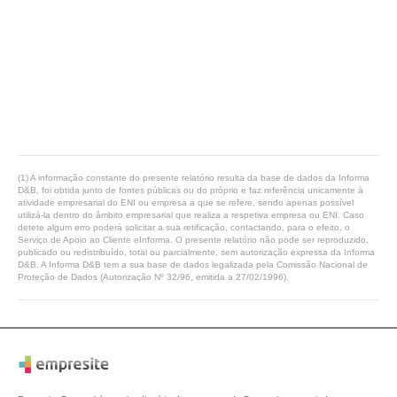
(1) A informação constante do presente relatório resulta da base de dados da Informa
D&B, foi obtida junto de fontes públicas ou do próprio e faz referência unicamente à
atividade empresarial do ENI ou empresa a que se refere, sendo apenas possível
utilizá-la dentro do âmbito empresarial que realiza a respetiva empresa ou ENI. Caso
detete algum erro poderá solicitar a sua retificação, contactando, para o efeito, o
Serviço de Apoio ao Cliente eInforma. O presente relatório não pode ser reproduzido,
publicado ou redistribuído, total ou parcialmente, sem autorização expressa da Informa
D&B. A Informa D&B tem a sua base de dados legalizada pela Comissão Nacional de
Proteção de Dados (Autorização Nº 32/96, emitida a 27/02/1996).