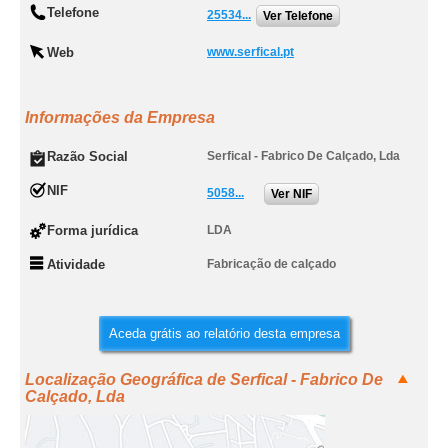
Telefone
25534...
Ver Telefone
Web
www.serfical.pt
Informações da Empresa
Razão Social
Serfical - Fabrico De Calçado, Lda
NIF
5058...
Ver NIF
Forma jurídica
LDA
Atividade
Fabricação de calçado
Aceda grátis ao relatório desta empresa
Localização Geográfica de Serfical - Fabrico De
Calçado, Lda