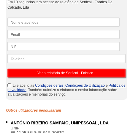
Em 10 segundos terá acesso ao relatório de Serfical - Fabrico De
Calçado, Lda
Nome e apelidos
Email
NIF
Telefone
Li e aceito as
Condições gerais
,
Condições de Utilização
e
Política de
privacidade
. Também autorizo a eInforma a enviar informação sobre
atualizações e melhorias do serviço.
Outros utilizadores pesquisaram
ANTÓNIO RIBEIRO SAMPAIO, UNIPESSOAL, LDA
UNIP
FRIANDE FELGUEIRAS, PORTO