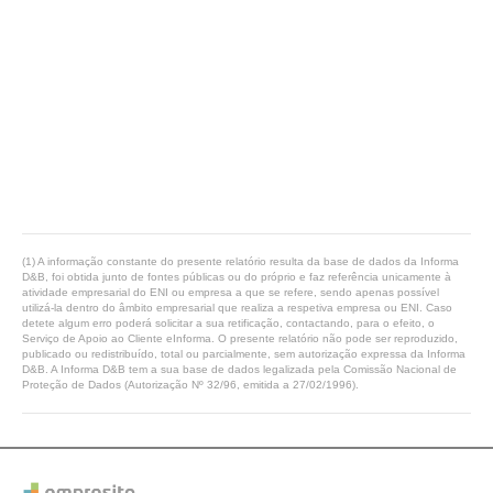
(1) A informação constante do presente relatório resulta da base de dados da Informa
D&B, foi obtida junto de fontes públicas ou do próprio e faz referência unicamente à
atividade empresarial do ENI ou empresa a que se refere, sendo apenas possível
utilizá-la dentro do âmbito empresarial que realiza a respetiva empresa ou ENI. Caso
detete algum erro poderá solicitar a sua retificação, contactando, para o efeito, o
Serviço de Apoio ao Cliente eInforma. O presente relatório não pode ser reproduzido,
publicado ou redistribuído, total ou parcialmente, sem autorização expressa da Informa
D&B. A Informa D&B tem a sua base de dados legalizada pela Comissão Nacional de
Proteção de Dados (Autorização Nº 32/96, emitida a 27/02/1996).