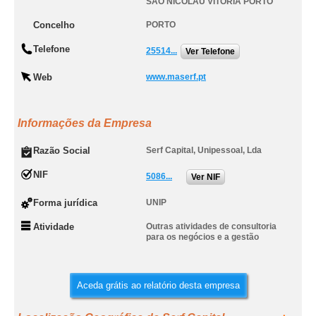
SAO NICOLAU VITORIA PORTO
Concelho
PORTO
Telefone
25514...
Ver Telefone
Web
www.maserf.pt
Informações da Empresa
Razão Social
Serf Capital, Unipessoal, Lda
NIF
5086...
Ver NIF
Forma jurídica
UNIP
Atividade
Outras atividades de consultoria
para os negócios e a gestão
Aceda grátis ao relatório desta empresa