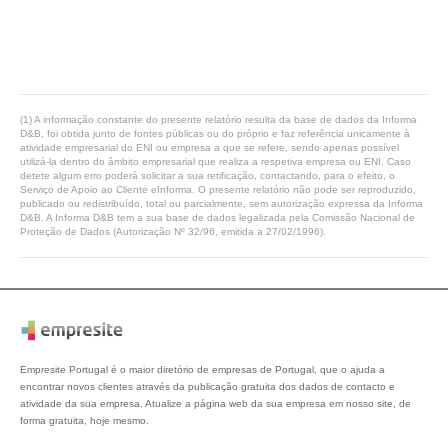
(1) A informação constante do presente relatório resulta da base de dados da Informa
D&B, foi obtida junto de fontes públicas ou do próprio e faz referência unicamente à
atividade empresarial do ENI ou empresa a que se refere, sendo apenas possível
utilizá-la dentro do âmbito empresarial que realiza a respetiva empresa ou ENI. Caso
detete algum erro poderá solicitar a sua retificação, contactando, para o efeito, o
Serviço de Apoio ao Cliente eInforma. O presente relatório não pode ser reproduzido,
publicado ou redistribuído, total ou parcialmente, sem autorização expressa da Informa
D&B. A Informa D&B tem a sua base de dados legalizada pela Comissão Nacional de
Proteção de Dados (Autorização Nº 32/96, emitida a 27/02/1996).
Empresite Portugal é o maior diretório de empresas de Portugal, que o ajuda a
encontrar novos clientes através da publicação gratuita dos dados de contacto e
atividade da sua empresa. Atualize a página web da sua empresa em nosso site, de
forma gratuita, hoje mesmo.