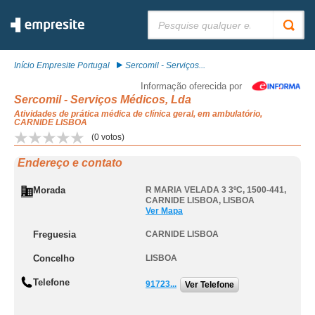
Pesquisar:
Início Empresite Portugal
Sercomil - Serviços...
Informação oferecida por
Sercomil - Serviços Médicos, Lda
Atividades de prática médica de clínica geral, em ambulatório,
CARNIDE LISBOA
(
0
votos)
Endereço e contato
Morada
R MARIA VELADA 3 3ºC, 1500-441
,
CARNIDE LISBOA
,
LISBOA
Ver Mapa
Freguesia
CARNIDE LISBOA
Concelho
LISBOA
Telefone
91723...
Ver Telefone