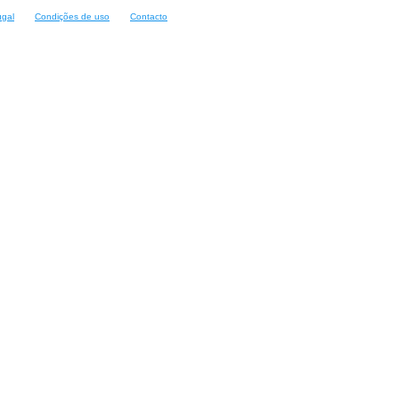
ugal
Condições de uso
Contacto