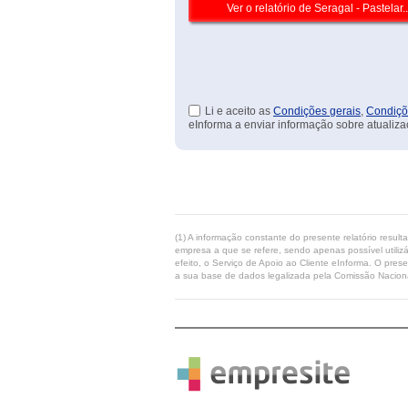
Li e aceito as
Condições gerais
,
Condiçõ
eInforma a enviar informação sobre atualiza
(1) A informação constante do presente relatório resul
empresa a que se refere, sendo apenas possível utilizá
efeito, o Serviço de Apoio ao Cliente eInforma. O pres
a sua base de dados legalizada pela Comissão Naciona