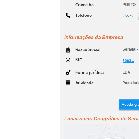
Concelho
PORTO
Telefone
25575...
Informações da Empresa
Razão Social
Seragal -
NIF
5083...
Forma jurídica
LDA
Atividade
Pastelar
Aceda grá
Localização Geográfica de Serag