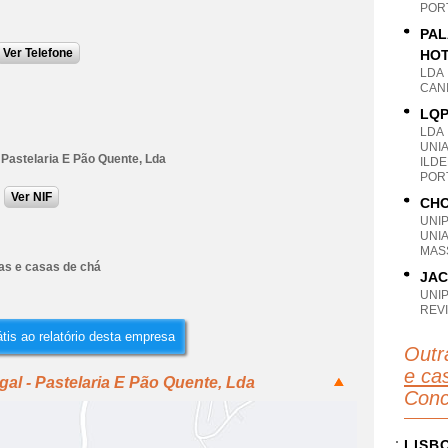
POR
PAL
Ver Telefone
HOT
LDA
CANI
LQP
LDA
UNI
 Pastelaria E Pão Quente, Lda
ILDE
POR
Ver NIF
CHO
UNI
UNI
MAS
ias e casas de chá
JAC
UNI
REV
tis ao relatório desta empresa
Outr
e ca
al - Pastelaria E Pão Quente, Lda
Conc
LISB