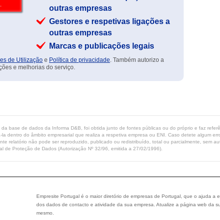
outras empresas
Gestores e respetivas ligações a
outras empresas
Marcas e publicações legais
es de Utilização
e
Política de privacidade
. Também autorizo a
ções e melhorias do serviço.
ta da base de dados da Informa D&B, foi obtida junto de fontes públicas ou do próprio e faz refe
-la dentro do âmbito empresarial que realiza a respetiva empresa ou ENI. Caso detete algum erro 
ente relatório não pode ser reproduzido, publicado ou redistribuído, total ou parcialmente, sem
l de Proteção de Dados (Autorização Nº 32/96, emitida a 27/02/1996).
Empresite Portugal é o maior diretório de empresas de Portugal, que o ajuda a e
dos dados de contacto e atividade da sua empresa. Atualize a página web da su
mesmo.