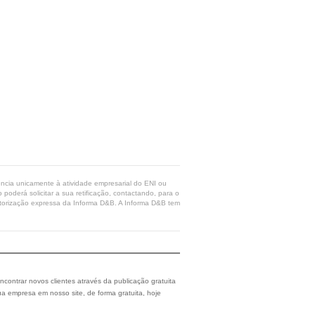
rência unicamente à atividade empresarial do ENI ou
poderá solicitar a sua retificação, contactando, para o
 autorização expressa da Informa D&B. A Informa D&B tem
ncontrar novos clientes através da publicação gratuita
a empresa em nosso site, de forma gratuita, hoje