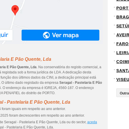
PORT
BRA
SETÚ
AVEI
FARO
LEIRI
laria E Pão Quente, Lda
COIM
laria E Pão Quente, Lda
. Na conservatória do registo comercial, a
SANT
á registada sob a forma jurídica de LDA. A dedicação desta
função dos últimos dados da CINI, a dedicação principal está
VISE
. O último dado registado da empresa
Seragal - Pastelaria E Pão
26. O endereço da empresa é IGREJA, 4560-187. O endereço
A PENAFIEL do distrito de PORTO.
l - Pastelaria E Pão Quente, Lda
foram iguais em respeito ao ano anterior.
2025 foram decrescentes em respeito ao ano anterior.
de Seragal - Pastelaria E Pão Quente, Lda ou do sector,
aceda
al - Pastelaria E Pão Quente, Lda.