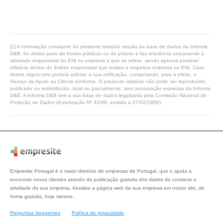
(1) A informação constante do presente relatório resulta da base de dados da Informa
D&B, foi obtida junto de fontes públicas ou do próprio e faz referência unicamente à
atividade empresarial do ENI ou empresa a que se refere, sendo apenas possível
utilizá-la dentro do âmbito empresarial que realiza a respetiva empresa ou ENI. Caso
detete algum erro poderá solicitar a sua retificação, contactando, para o efeito, o
Serviço de Apoio ao Cliente eInforma. O presente relatório não pode ser reproduzido,
publicado ou redistribuído, total ou parcialmente, sem autorização expressa da Informa
D&B. A Informa D&B tem a sua base de dados legalizada pela Comissão Nacional de
Proteção de Dados (Autorização Nº 32/96, emitida a 27/02/1996).
Empresite Portugal é o maior diretório de empresas de Portugal, que o ajuda a
encontrar novos clientes através da publicação gratuita dos dados de contacto e
atividade da sua empresa. Atualize a página web da sua empresa em nosso site, de
forma gratuita, hoje mesmo.
Perguntas frequentes
Política de privacidade