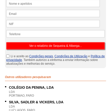
Nome e apelidos
Email
NIF
Telefone
Li e aceito as
Condições gerais
,
Condições de Utilização
e
Política de
privacidade
. Também autorizo a eInforma a enviar informação sobre
atualizações e melhorias do serviço.
Outros utilizadores pesquisaram
COLÉGIO DA PENINA, LDA
LDA
PORTIMAO, FARO
SILVA, SADLER & VICKERS, LDA
LDA
LUZ LAGOS, FARO