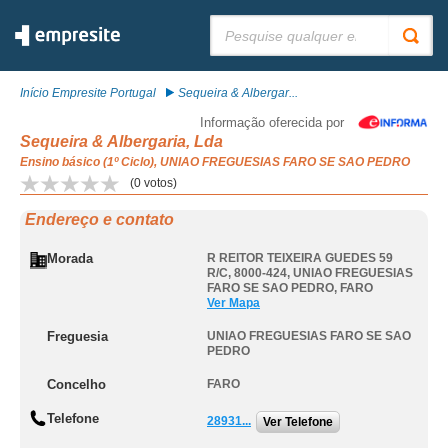
Pesquisar:
Início Empresite Portugal
Sequeira & Albergar...
Informação oferecida por
Sequeira & Albergaria, Lda
Ensino básico (1º Ciclo), UNIAO FREGUESIAS FARO SE SAO PEDRO
(
0
votos)
Endereço e contato
Morada
R REITOR TEIXEIRA GUEDES 59
R/C, 8000-424
,
UNIAO FREGUESIAS
FARO SE SAO PEDRO
,
FARO
Ver Mapa
Freguesia
UNIAO FREGUESIAS FARO SE SAO
PEDRO
Concelho
FARO
Telefone
28931...
Ver Telefone