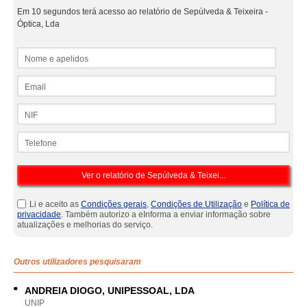
Em 10 segundos terá acesso ao relatório de Sepúlveda & Teixeira -
Óptica, Lda
Nome e apelidos
Email
NIF
Telefone
Li e aceito as
Condições gerais
,
Condições de Utilização
e
Política de
privacidade
. Também autorizo a eInforma a enviar informação sobre
atualizações e melhorias do serviço.
Outros utilizadores pesquisaram
ANDREIA DIOGO, UNIPESSOAL, LDA
UNIP