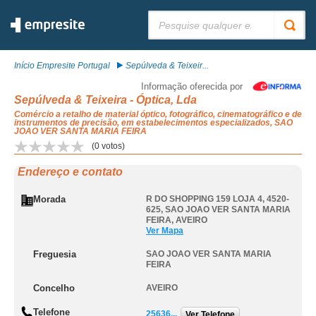
Pesquisar:
Início Empresite Portugal
Sepúlveda & Teixeir...
Informação oferecida por
Sepúlveda & Teixeira - Óptica, Lda
Comércio a retalho de material óptico, fotográfico, cinematográfico e de
instrumentos de precisão, em estabelecimentos especializados, SAO
JOAO VER SANTA MARIA FEIRA
(
0
votos)
Endereço e contato
Morada
R DO SHOPPING 159 LOJA 4, 4520-
625
,
SAO JOAO VER SANTA MARIA
FEIRA
,
AVEIRO
Ver Mapa
Freguesia
SAO JOAO VER SANTA MARIA
FEIRA
Concelho
AVEIRO
Telefone
25636...
Ver Telefone