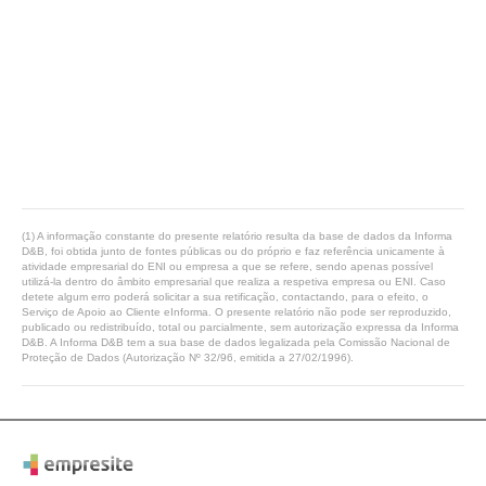
(1) A informação constante do presente relatório resulta da base de dados da Informa
D&B, foi obtida junto de fontes públicas ou do próprio e faz referência unicamente à
atividade empresarial do ENI ou empresa a que se refere, sendo apenas possível
utilizá-la dentro do âmbito empresarial que realiza a respetiva empresa ou ENI. Caso
detete algum erro poderá solicitar a sua retificação, contactando, para o efeito, o
Serviço de Apoio ao Cliente eInforma. O presente relatório não pode ser reproduzido,
publicado ou redistribuído, total ou parcialmente, sem autorização expressa da Informa
D&B. A Informa D&B tem a sua base de dados legalizada pela Comissão Nacional de
Proteção de Dados (Autorização Nº 32/96, emitida a 27/02/1996).