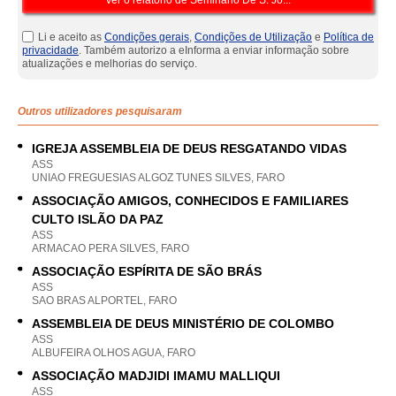
Li e aceito as
Condições gerais
,
Condições de Utilização
e
Política de
privacidade
. Também autorizo a eInforma a enviar informação sobre
atualizações e melhorias do serviço.
Outros utilizadores pesquisaram
IGREJA ASSEMBLEIA DE DEUS RESGATANDO VIDAS
ASS
UNIAO FREGUESIAS ALGOZ TUNES SILVES, FARO
ASSOCIAÇÃO AMIGOS, CONHECIDOS E FAMILIARES
CULTO ISLÃO DA PAZ
ASS
ARMACAO PERA SILVES, FARO
ASSOCIAÇÃO ESPÍRITA DE SÃO BRÁS
ASS
SAO BRAS ALPORTEL, FARO
ASSEMBLEIA DE DEUS MINISTÉRIO DE COLOMBO
ASS
ALBUFEIRA OLHOS AGUA, FARO
ASSOCIAÇÃO MADJIDI IMAMU MALLIQUI
ASS