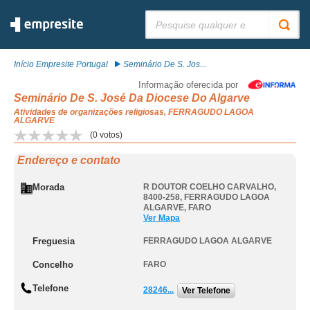
Pesquisar:
Início Empresite Portugal
Seminário De S. Jos...
Informação oferecida por
Seminário De S. José Da Diocese Do Algarve
Atividades de organizações religiosas, FERRAGUDO LAGOA
ALGARVE
(
0
votos)
Endereço e contato
Morada
R DOUTOR COELHO CARVALHO,
8400-258
,
FERRAGUDO LAGOA
ALGARVE
,
FARO
Ver Mapa
Freguesia
FERRAGUDO LAGOA ALGARVE
Concelho
FARO
Telefone
28246...
Ver Telefone