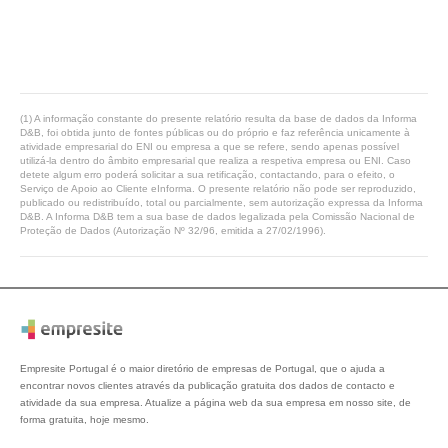
(1) A informação constante do presente relatório resulta da base de dados da Informa
D&B, foi obtida junto de fontes públicas ou do próprio e faz referência unicamente à
atividade empresarial do ENI ou empresa a que se refere, sendo apenas possível
utilizá-la dentro do âmbito empresarial que realiza a respetiva empresa ou ENI. Caso
detete algum erro poderá solicitar a sua retificação, contactando, para o efeito, o
Serviço de Apoio ao Cliente eInforma. O presente relatório não pode ser reproduzido,
publicado ou redistribuído, total ou parcialmente, sem autorização expressa da Informa
D&B. A Informa D&B tem a sua base de dados legalizada pela Comissão Nacional de
Proteção de Dados (Autorização Nº 32/96, emitida a 27/02/1996).
Empresite Portugal é o maior diretório de empresas de Portugal, que o ajuda a
encontrar novos clientes através da publicação gratuita dos dados de contacto e
atividade da sua empresa. Atualize a página web da sua empresa em nosso site, de
forma gratuita, hoje mesmo.