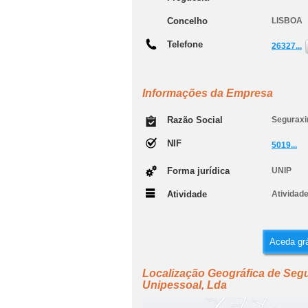
Concelho
LISBOA
Telefone
26327...
Informações da Empresa
Razão Social
Seguraxir
NIF
5019...
Forma jurídica
UNIP
Atividade
Atividad
Aceda grá
Localização Geográfica de Segur
Unipessoal, Lda