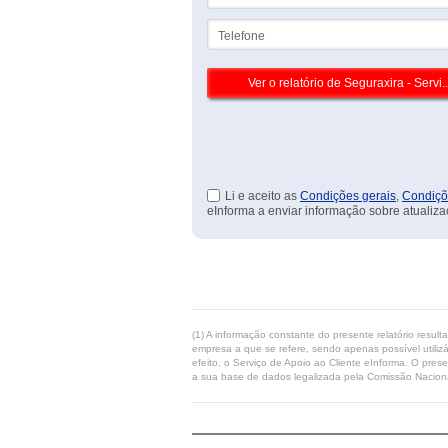
Telefone
Li e aceito as
Condições gerais
,
Condiçõ
eInforma a enviar informação sobre atualiza
(1) A informação constante do presente relatório resul
empresa a que se refere, sendo apenas possível utilizá
efeito, o Serviço de Apoio ao Cliente eInforma. O pres
a sua base de dados legalizada pela Comissão Naciona