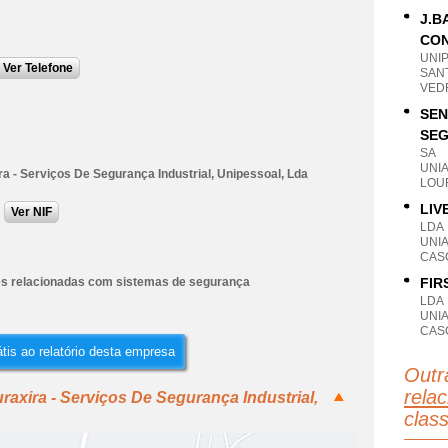
J.B
CON
UNI
Ver Telefone
SAN
VED
SEN
SEG
SA
UNI
a - Serviços De Segurança Industrial, Unipessoal, Lda
LOU
LIV
Ver NIF
LDA
UNI
CASC
es relacionadas com sistemas de segurança
FIR
LDA
UNI
CASC
tis ao relatório desta empresa
Outr
rela
axira - Serviços De Segurança Industrial,
clas