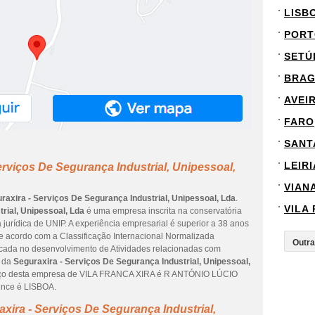
LISB
PORT
SETÚ
BRA
AVEI
FARO
SANT
LEIRI
erviços De Segurança Industrial, Unipessoal,
VIAN
raxira - Serviços De Segurança Industrial, Unipessoal, Lda
.
VILA
rial, Unipessoal, Lda
é uma empresa inscrita na conservatória
 jurídica de UNIP. A experiência empresarial é superior a 38 anos
e acordo com a Classificação Internacional Normalizada
 focada no desenvolvimento de Atividades relacionadas com
o da
Seguraxira - Serviços De Segurança Industrial, Unipessoal,
reço desta empresa de VILA FRANCA XIRA é R ANTÓNIO LÚCIO
tence é LISBOA.
xira - Serviços De Segurança Industrial,