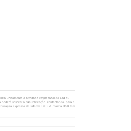
rência unicamente à atividade empresarial do ENI ou
poderá solicitar a sua retificação, contactando, para o
 autorização expressa da Informa D&B. A Informa D&B tem