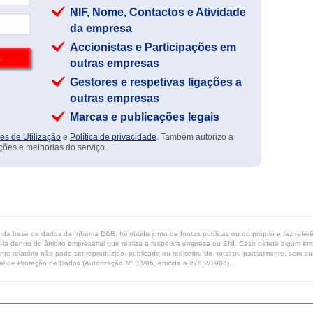
NIF, Nome, Contactos e Atividade
da empresa
Accionistas e Participações em
outras empresas
Gestores e respetivas ligações a
outras empresas
Marcas e publicações legais
es de Utilização
e
Política de privacidade
. Também autorizo a
ções e melhorias do serviço.
ta da base de dados da Informa D&B, foi obtida junto de fontes públicas ou do próprio e faz refe
-la dentro do âmbito empresarial que realiza a respetiva empresa ou ENI. Caso detete algum erro 
ente relatório não pode ser reproduzido, publicado ou redistribuído, total ou parcialmente, sem
l de Proteção de Dados (Autorização Nº 32/96, emitida a 27/02/1996).