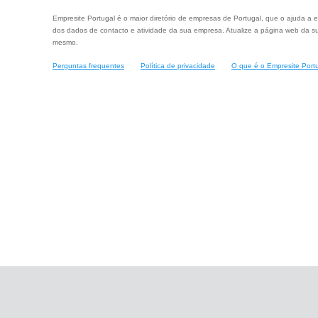
Empresite Portugal é o maior diretório de empresas de Portugal, que o ajuda a e
dos dados de contacto e atividade da sua empresa. Atualize a página web da su
mesmo.
Perguntas frequentes
Política de privacidade
O que é o Empresite Port