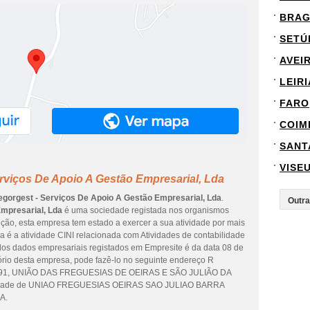
BRA
SETÚ
AVEI
LEIRI
FARO
COIM
SANT
VISE
rviços De Apoio A Gestão Empresarial, Lda
egorgest - Serviços De Apoio A Gestão Empresarial, Lda
.
mpresarial, Lda
é uma sociedade registada nos organismos
ição, esta empresa tem estado a exercer a sua atividade por mais
a é a atividade CINI relacionada com Atividades de contabilidade
ão dos dados empresariais registados em Empresite é da data 08 de
itório desta empresa, pode fazê-lo no seguinte endereço R
1, UNIÃO DAS FREGUESIAS DE OEIRAS E SÃO JULIÃO DA
a cidade de UNIAO FREGUESIAS OEIRAS SAO JULIAO BARRA
A.