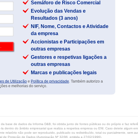
Semáforo de Risco Comercial
Evolução das Vendas e
Resultados (3 anos)
NIF, Nome, Contactos e Atividade
da empresa
Accionistas e Participações em
outras empresas
Gestores e respetivas ligações a
outras empresas
Marcas e publicações legais
es de Utilização
e
Política de privacidade
. Também autorizo a
ções e melhorias do serviço.
ta da base de dados da Informa D&B, foi obtida junto de fontes públicas ou do próprio e faz refe
-la dentro do âmbito empresarial que realiza a respetiva empresa ou ENI. Caso detete algum erro 
ente relatório não pode ser reproduzido, publicado ou redistribuído, total ou parcialmente, sem
l de Proteção de Dados (Autorização Nº 32/96, emitida a 27/02/1996).