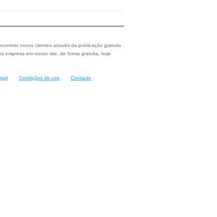
ncontrar novos clientes através da publicação gratuita
a empresa em nosso site, de forma gratuita, hoje
ugal
Condições de uso
Contacto