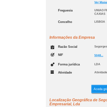
Ver Mapa
Freguesia
UNIAO F
CAXIAS
Concelho
LISBOA
Informações da Empresa
Razão Social
Segorges
NIF
5048...
Forma jurídica
LDA
Atividade
Atividade
Aceda grá
Localização Geográfica de Sego
Empresarial, Lda