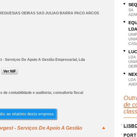
SEQ
SA
REGUESIAS OEIRAS SAO JULIAO BARRA PACO ARCOS
AZA
EQU
LD
UNI
UNIA
CASA
LUC
LDA
t - Serviços De Apoio A Gestão Empresarial, Lda
UNI
OEIR
Ver NIF
NEX
LDA
AVEN
s de contabilidade e auditoria; consultoria fiscal
Outr
de co
clas
tis ao relatório desta empresa
LISB
rgest - Serviços De Apoio A Gestão
PORT