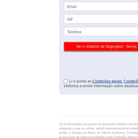
Email
NIF
Telefone
Li e aceito as
Condições gerais
,
Condiçõ
eInforma a enviar informação sobre atualiza
(1) A informação constante do presente relatório resul
empresa a que se refere, sendo apenas possível utilizá
efeito, o Serviço de Apoio ao Cliente eInforma. O pres
a sua base de dados legalizada pela Comissão Naciona