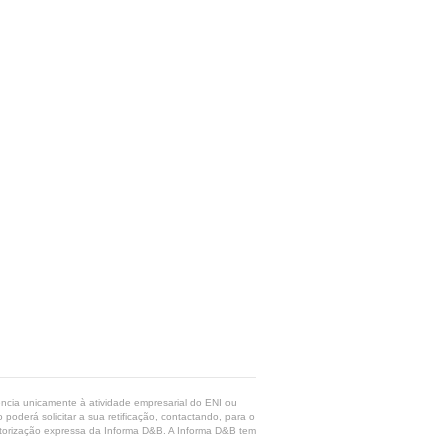
rência unicamente à atividade empresarial do ENI ou
poderá solicitar a sua retificação, contactando, para o
 autorização expressa da Informa D&B. A Informa D&B tem