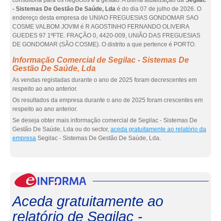
consultoria para os negócios e a gestão. A última atualização da
Segilac
- Sistemas De Gestão De Saúde, Lda
é do dia 07 de julho de 2026. O
endereço desta empresa de UNIAO FREGUESIAS GONDOMAR SAO
COSME VALBOM JOVIM é R AGOSTINHO FERNANDO OLIVEIRA
GUEDES 97 1ºFTE. FRAÇÃO 0, 4420-009, UNIÃO DAS FREGUESIAS
DE GONDOMAR (SÃO COSME). O distrito a que pertence é PORTO.
Informação Comercial de Segilac - Sistemas De
Gestão De Saúde, Lda
As vendas registadas durante o ano de 2025 foram decrescentes em
respeito ao ano anterior.
Os resultados da empresa durante o ano de 2025 foram crescentes em
respeito ao ano anterior.
Se deseja obter mais informação comercial de Segilac - Sistemas De
Gestão De Saúde, Lda ou do sector,
aceda gratuitamente ao relatório da
empresa
Segilac - Sistemas De Gestão De Saúde, Lda.
eInf
Aceda gratuitamente ao
relatório de Segilac -