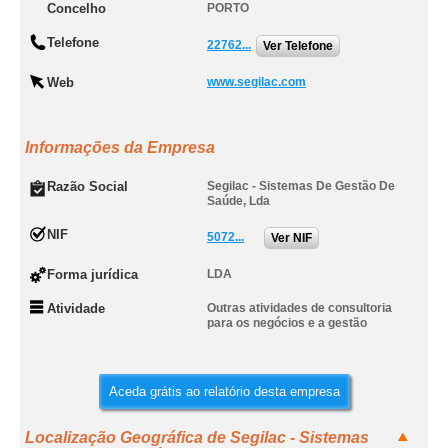
Concelho
PORTO
Telefone
22762...
Ver Telefone
Web
www.segilac.com
Informações da Empresa
Razão Social
Segilac - Sistemas De Gestão De
Saúde, Lda
NIF
5072...
Ver NIF
Forma jurídica
LDA
Atividade
Outras atividades de consultoria
para os negócios e a gestão
Aceda grátis ao relatório desta empresa
Localização Geográfica de Segilac - Sistemas