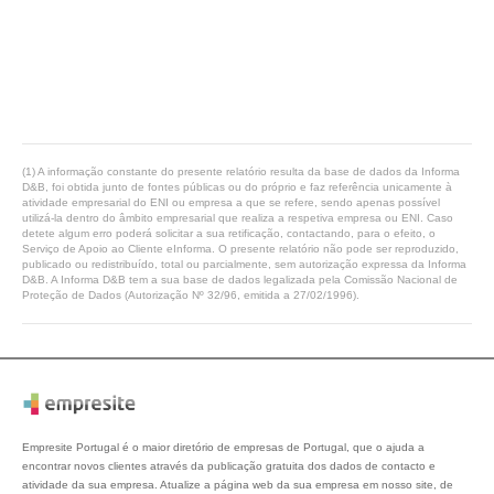
(1) A informação constante do presente relatório resulta da base de dados da Informa
D&B, foi obtida junto de fontes públicas ou do próprio e faz referência unicamente à
atividade empresarial do ENI ou empresa a que se refere, sendo apenas possível
utilizá-la dentro do âmbito empresarial que realiza a respetiva empresa ou ENI. Caso
detete algum erro poderá solicitar a sua retificação, contactando, para o efeito, o
Serviço de Apoio ao Cliente eInforma. O presente relatório não pode ser reproduzido,
publicado ou redistribuído, total ou parcialmente, sem autorização expressa da Informa
D&B. A Informa D&B tem a sua base de dados legalizada pela Comissão Nacional de
Proteção de Dados (Autorização Nº 32/96, emitida a 27/02/1996).
Empresite Portugal é o maior diretório de empresas de Portugal, que o ajuda a
encontrar novos clientes através da publicação gratuita dos dados de contacto e
atividade da sua empresa. Atualize a página web da sua empresa em nosso site, de