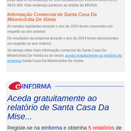
pode fazê-lo no endereço AV DOS BOMBEIROS VOLUNTÁRIOS 251,
4815-394. Este endereço pertence ao distrito de BRAGA.
Informação Comercial de Santa Casa Da
Misericórdia De Vizela
As vendas registadas durante o ano de 2024 foram crescentes em
respeito ao ano anterior.
Os resultados da empresa durante o ano de 2024 foram decrescentes
em respeito ao ano anterior.
Se deseja obter mais informação comercial de Santa Casa Da
Misericórdia De Vizela ou do sector,
aceda gratuitamente ao relatório da
empresa
Santa Casa Da Misericórdia De Vizela.
eInf
Aceda gratuitamente ao
relatório de Santa Casa Da
Mise...
Registe-se na
eInforma
e obtenha
5 relatórios
de