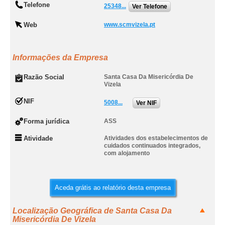
Telefone
25348...
Ver Telefone
Web
www.scmvizela.pt
Informações da Empresa
Razão Social
Santa Casa Da Misericórdia De
Vizela
NIF
5008...
Ver NIF
Forma jurídica
ASS
Atividade
Atividades dos estabelecimentos de
cuidados continuados integrados,
com alojamento
Aceda grátis ao relatório desta empresa
Localização Geográfica de Santa Casa Da
Misericórdia De Vizela