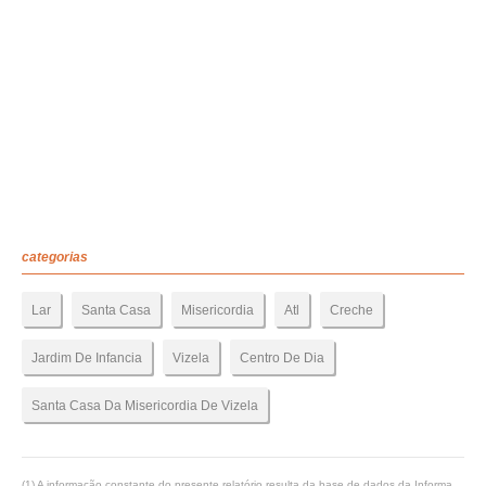
categorias
Lar
Santa Casa
Misericordia
Atl
Creche
Jardim De Infancia
Vizela
Centro De Dia
Santa Casa Da Misericordia De Vizela
(1) A informação constante do presente relatório resulta da base de dados da Informa