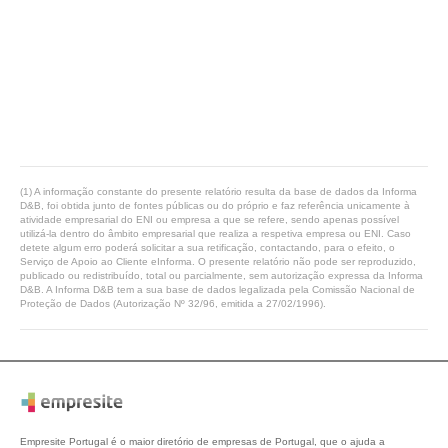
(1) A informação constante do presente relatório resulta da base de dados da Informa
D&B, foi obtida junto de fontes públicas ou do próprio e faz referência unicamente à
atividade empresarial do ENI ou empresa a que se refere, sendo apenas possível
utilizá-la dentro do âmbito empresarial que realiza a respetiva empresa ou ENI. Caso
detete algum erro poderá solicitar a sua retificação, contactando, para o efeito, o
Serviço de Apoio ao Cliente eInforma. O presente relatório não pode ser reproduzido,
publicado ou redistribuído, total ou parcialmente, sem autorização expressa da Informa
D&B. A Informa D&B tem a sua base de dados legalizada pela Comissão Nacional de
Proteção de Dados (Autorização Nº 32/96, emitida a 27/02/1996).
Empresite Portugal é o maior diretório de empresas de Portugal, que o ajuda a