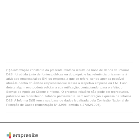
(1) A informação constante do presente relatório resulta da base de dados da Informa
D&B, foi obtida junto de fontes públicas ou do próprio e faz referência unicamente à
atividade empresarial do ENI ou empresa a que se refere, sendo apenas possível
utilizá-la dentro do âmbito empresarial que realiza a respetiva empresa ou ENI. Caso
detete algum erro poderá solicitar a sua retificação, contactando, para o efeito, o
Serviço de Apoio ao Cliente eInforma. O presente relatório não pode ser reproduzido,
publicado ou redistribuído, total ou parcialmente, sem autorização expressa da Informa
D&B. A Informa D&B tem a sua base de dados legalizada pela Comissão Nacional de
Proteção de Dados (Autorização Nº 32/96, emitida a 27/02/1996).