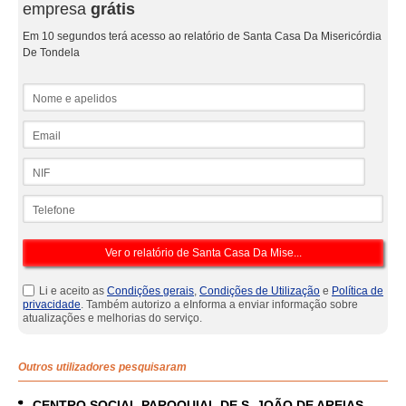
empresa
grátis
Em 10 segundos terá acesso ao relatório de Santa Casa Da Misericórdia
De Tondela
Nome e apelidos
Email
NIF
Telefone
Li e aceito as
Condições gerais
,
Condições de Utilização
e
Política de
privacidade
. Também autorizo a eInforma a enviar informação sobre
atualizações e melhorias do serviço.
Outros utilizadores pesquisaram
CENTRO SOCIAL PAROQUIAL DE S. JOÃO DE AREIAS