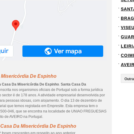
SANT
BRA
VISE
GUA
LEIRI
COIM
AVEI
 Misericórdia De Espinho
a Casa Da Misericórdia De Espinho
.
Santa Casa Da
scrita nos organismos oficiais de Portugal sob a forma jurídica
 sector é de 178 anos. A atividade empresarial desenvolvida por
para pessoas idosas, com alojamento. O dia 13 de dezembro de
arial que temos registada em Empresite. Esta empresa tem o
4500-046, que se encontra na localidade de UNIAO FREGUESIAS
to de AVEIRO na Portugal.
 Casa Da Misericórdia De Espinho
 foram crescentes em respeito ao ano anterior.