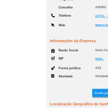
Concelho
AVEIRO
Telefone
22733...
Web
www.scm
Informações da Empresa
Razão Social
Santa Ca
NIF
5009...
Forma jurídica
ASS
Atividade
Atividad
Aceda grá
Localização Geográfica de San