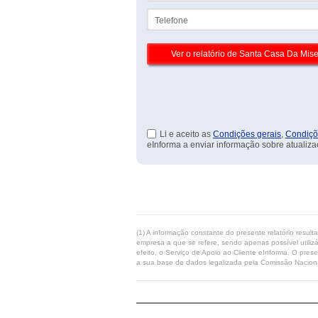
Telefone
Li e aceito as
Condições gerais
,
Condiçõ
eInforma a enviar informação sobre atualiza
(1) A informação constante do presente relatório resul
empresa a que se refere, sendo apenas possível utilizá
efeito, o Serviço de Apoio ao Cliente eInforma. O pres
a sua base de dados legalizada pela Comissão Naciona