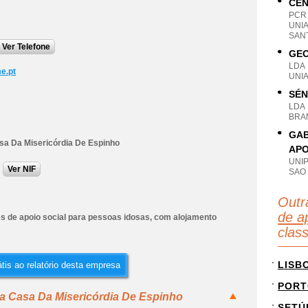
CEN
PCR
UNI
SANT
Ver Telefone
GEO
LDA
e.pt
UNI
SÉN
LDA
BRAN
GAB
sa Da Misericórdia De Espinho
APO
UNI
Ver NIF
SAO
Outr
de ap
es de apoio social para pessoas idosas, com alojamento
clas
LISB
tis ao relatório desta empresa
PORT
ta Casa Da Misericórdia De Espinho
SETÚ