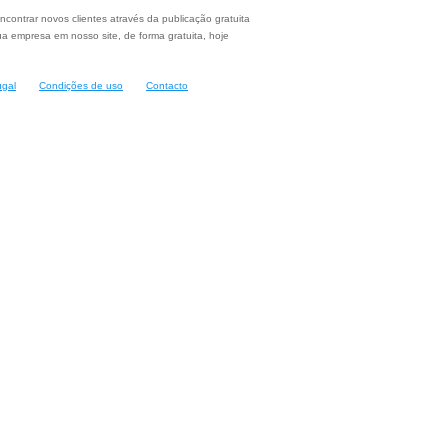
ncontrar novos clientes através da publicação gratuita
a empresa em nosso site, de forma gratuita, hoje
ugal
Condições de uso
Contacto