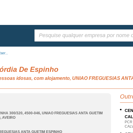
Pesquisar:
er...
córdia De Espinho
a pessoas idosas, com alojamento, UNIAO FREGUESIAS A
Outr
CEN
NHA 300/320, 4500-046
,
UNIAO FREGUESIAS ANTA GUETIM
CA
O
,
AVEIRO
PCR
CALV
REGUESIAS ANTA GUETIM ESPINHO