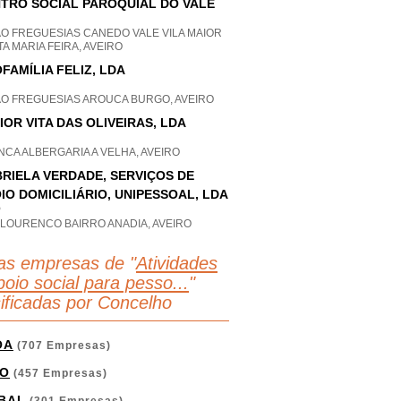
TRO SOCIAL PAROQUIAL DO VALE
AO FREGUESIAS CANEDO VALE VILA MAIOR
A MARIA FEIRA, AVEIRO
FAMÍLIA FELIZ, LDA
AO FREGUESIAS AROUCA BURGO, AVEIRO
IOR VITA DAS OLIVEIRAS, LDA
CA ALBERGARIA A VELHA, AVEIRO
RIELA VERDADE, SERVIÇOS DE
IO DOMICILIÁRIO, UNIPESSOAL, LDA
P
 LOURENCO BAIRRO ANADIA, AVEIRO
as empresas de "
Atividades
oio social para pesso...
"
sificadas por Concelho
OA
(707 Empresas)
O
(457 Empresas)
BAL