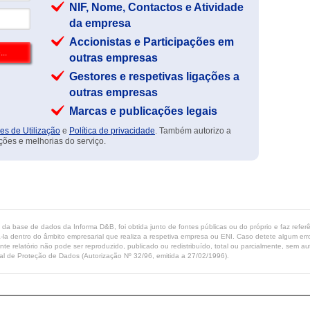
NIF, Nome, Contactos e Atividade
da empresa
Accionistas e Participações em
outras empresas
Gestores e respetivas ligações a
outras empresas
Marcas e publicações legais
es de Utilização
e
Política de privacidade
. Também autorizo a
ções e melhorias do serviço.
ta da base de dados da Informa D&B, foi obtida junto de fontes públicas ou do próprio e faz refe
-la dentro do âmbito empresarial que realiza a respetiva empresa ou ENI. Caso detete algum erro 
ente relatório não pode ser reproduzido, publicado ou redistribuído, total ou parcialmente, sem
l de Proteção de Dados (Autorização Nº 32/96, emitida a 27/02/1996).