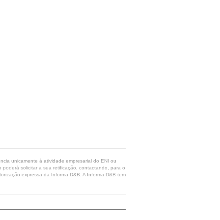
rência unicamente à atividade empresarial do ENI ou
poderá solicitar a sua retificação, contactando, para o
 autorização expressa da Informa D&B. A Informa D&B tem