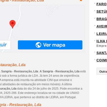
ngria - Restauração, Lda
FARO
SETÚ
BRA
AVEI
LEIRI
ILHA
Empre
SANT
COIM
stauração, Lda
 Sangria - Restauração, Lda
.
A Sangria - Restauração, Lda
está
al sob a forma jurídica de LDA. Já tem 24 anos de experiência
 empresa está inscrita na atividade CINI que envolve o
ui atividades de restauração em meios móveis). A última
auração, Lda
data do dia 24 de julho de 2025. Pode encontrar a
4, 2425-286. Este endereço localiza-se na cidade de UNIAO
IA, que pertence ao distrito de LEIRIA, em Portugal.
ria - Restauração, Lda