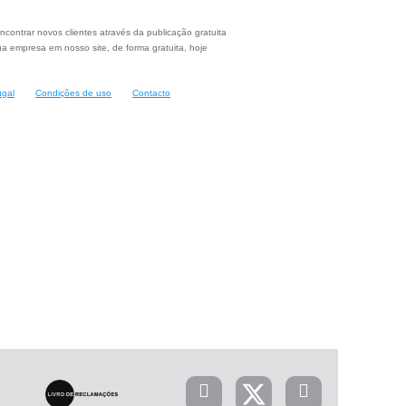
ncontrar novos clientes através da publicação gratuita
a empresa em nosso site, de forma gratuita, hoje
ugal
Condições de uso
Contacto