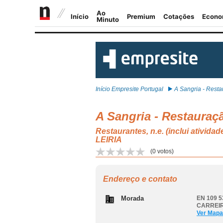
Início Empresite Portugal
A Sangria - Restau
A Sangria - Restauraç
Restaurantes, n.e. (inclui ati
LEIRIA
(
0
votos)
Endereço e contato
Morada
EN 109 5
CARREIR
Ver Mapa