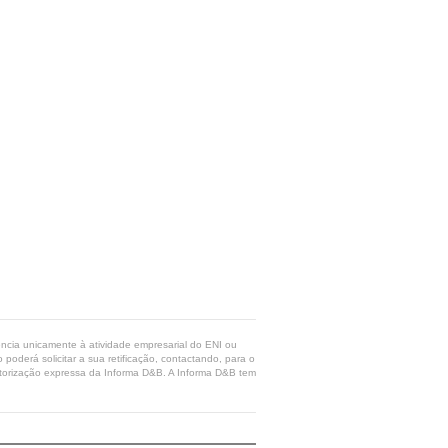
rência unicamente à atividade empresarial do ENI ou
poderá solicitar a sua retificação, contactando, para o
 autorização expressa da Informa D&B. A Informa D&B tem