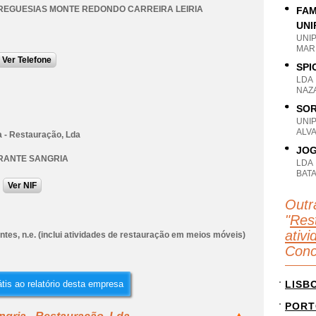
REGUESIAS MONTE REDONDO CARREIRA LEIRIA
FAM
UNI
UNI
MARI
Ver Telefone
SPI
LDA
NAZA
SOR
UNI
ALVA
a - Restauração, Lda
JOG
RANTE SANGRIA
LDA
BATA
Ver NIF
Outr
"
Rest
ativi
tes, n.e. (inclui atividades de restauração em meios móveis)
Conc
tis ao relatório desta empresa
LISB
PORT