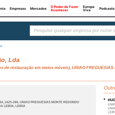
Pesquisar:
r...
ão, Lda
vidades de restauração em meios móveis), UNIAO FREGU
Outr
HUG
34, 2425-286
,
UNIAO FREGUESIAS MONTE REDONDO
UNI
A LEIRIA
,
LEIRIA
UNIA
LEIR