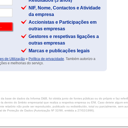
Resultados (3 anos)
NIF, Nome, Contactos e Atividade
da empresa
Accionistas e Participações em
outras empresas
Gestores e respetivas ligações a
outras empresas
Marcas e publicações legais
es de Utilização
e
Política de privacidade
. Também autorizo a
ções e melhorias do serviço.
ta da base de dados da Informa D&B, foi obtida junto de fontes públicas ou do próprio e faz refe
-la dentro do âmbito empresarial que realiza a respetiva empresa ou ENI. Caso detete algum erro 
ente relatório não pode ser reproduzido, publicado ou redistribuído, total ou parcialmente, sem
l de Proteção de Dados (Autorização Nº 32/96, emitida a 27/02/1996).