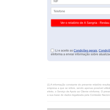
Telefone
Li e aceito as
Condições gerais
,
Condiçõ
eInforma a enviar informação sobre atualiza
(1) A informação constante do presente relatório resul
empresa a que se refere, sendo apenas possível utilizá
efeito, o Serviço de Apoio ao Cliente eInforma. O pres
a sua base de dados legalizada pela Comissão Naciona