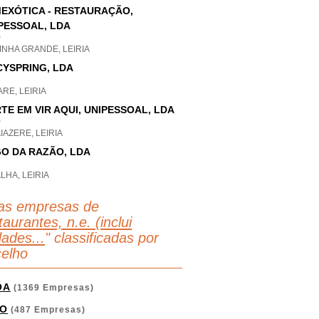
EXÓTICA - RESTAURAÇÃO,
PESSOAL, LDA
P
NHA GRANDE, LEIRIA
CYSPRING, LDA
RE, LEIRIA
TE EM VIR AQUI, UNIPESSOAL, LDA
P
IAZERE, LEIRIA
O DA RAZÃO, LDA
LHA, LEIRIA
as empresas de
aurantes, n.e. (inclui
dades...
" classificadas por
elho
OA
(1369 Empresas)
O
(487 Empresas)