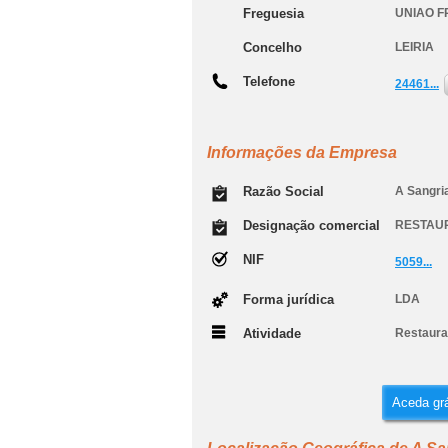
Freguesia
UNIAO F
Concelho
LEIRIA
Telefone
24461...
Informações da Empresa
Razão Social
A Sangri
Designação comercial
RESTAU
NIF
5059...
Forma jurídica
LDA
Atividade
Restauran
Aceda grá