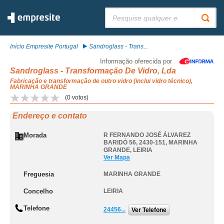
Pesquisar:
Início Empresite Portugal
Sandroglass - Trans...
Informação oferecida por
Sandroglass - Transformação De Vidro, Lda
Fabricação e transformação de outro vidro (inclui vidro técnico),
MARINHA GRANDE
(
0
votos)
Endereço e contato
Morada
R FERNANDO JOSÉ ÁLVAREZ
BARIDÓ 56, 2430-151
,
MARINHA
GRANDE
,
LEIRIA
Ver Mapa
Freguesia
MARINHA GRANDE
Concelho
LEIRIA
Telefone
24456...
Ver Telefone