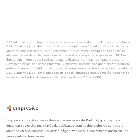
(1) A informação constante do presente relatório resulta da base de dados da Informa
D&B, foi obtida junto de fontes públicas ou do próprio e faz referência unicamente à
atividade empresarial do ENI ou empresa a que se refere, sendo apenas possível
utilizá-la dentro do âmbito empresarial que realiza a respetiva empresa ou ENI. Caso
detete algum erro poderá solicitar a sua retificação, contactando, para o efeito, o
Serviço de Apoio ao Cliente eInforma. O presente relatório não pode ser reproduzido,
publicado ou redistribuído, total ou parcialmente, sem autorização expressa da Informa
D&B. A Informa D&B tem a sua base de dados legalizada pela Comissão Nacional de
Proteção de Dados (Autorização Nº 32/96, emitida a 27/02/1996).
Empresite Portugal é o maior diretório de empresas de Portugal, que o ajuda a
encontrar novos clientes através da publicação gratuita dos dados de contacto e
atividade da sua empresa. Atualize a página web da sua empresa em nosso site, de
forma gratuita, hoje mesmo.