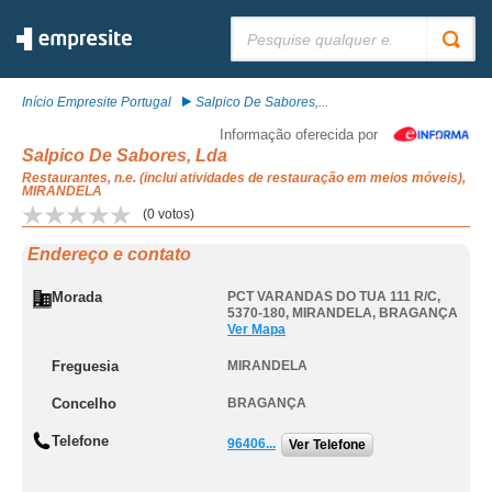
Pesquisar:
Início Empresite Portugal
Salpico De Sabores,...
Informação oferecida por
Salpico De Sabores, Lda
Restaurantes, n.e. (inclui atividades de restauração em meios móveis),
MIRANDELA
(
0
votos)
Endereço e contato
Morada
PCT VARANDAS DO TUA 111 R/C,
5370-180
,
MIRANDELA
,
BRAGANÇA
Ver Mapa
Freguesia
MIRANDELA
Concelho
BRAGANÇA
Telefone
96406...
Ver Telefone