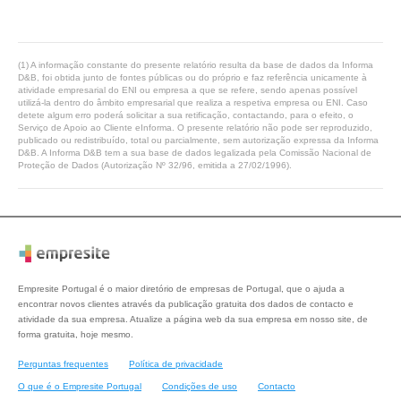
(1) A informação constante do presente relatório resulta da base de dados da Informa
D&B, foi obtida junto de fontes públicas ou do próprio e faz referência unicamente à
atividade empresarial do ENI ou empresa a que se refere, sendo apenas possível
utilizá-la dentro do âmbito empresarial que realiza a respetiva empresa ou ENI. Caso
detete algum erro poderá solicitar a sua retificação, contactando, para o efeito, o
Serviço de Apoio ao Cliente eInforma. O presente relatório não pode ser reproduzido,
publicado ou redistribuído, total ou parcialmente, sem autorização expressa da Informa
D&B. A Informa D&B tem a sua base de dados legalizada pela Comissão Nacional de
Proteção de Dados (Autorização Nº 32/96, emitida a 27/02/1996).
Empresite Portugal é o maior diretório de empresas de Portugal, que o ajuda a
encontrar novos clientes através da publicação gratuita dos dados de contacto e
atividade da sua empresa. Atualize a página web da sua empresa em nosso site, de
forma gratuita, hoje mesmo.
Perguntas frequentes
Política de privacidade
O que é o Empresite Portugal
Condições de uso
Contacto