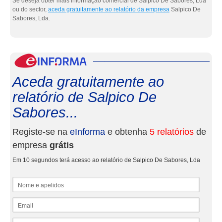
Se deseja obter mais informação comercial de Salpico De Sabores, Lda
ou do sector,
aceda gratuitamente ao relatório da empresa
Salpico De
Sabores, Lda.
eInf
Aceda gratuitamente ao
relatório de Salpico De
Sabores...
Registe-se na
eInforma
e obtenha
5 relatórios
de
empresa
grátis
Em 10 segundos terá acesso ao relatório de Salpico De Sabores, Lda
Nome e apelidos
Email
NIF