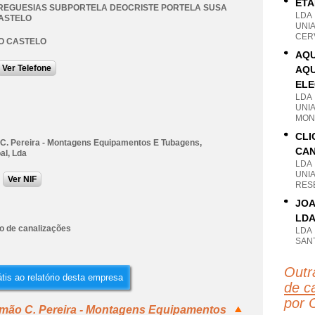
ETA
REGUESIAS SUBPORTELA DEOCRISTE PORTELA SUSA
LDA
ASTELO
UNI
CER
O CASTELO
AQU
Ver Telefone
AQU
ELE
LDA
UNI
MON
CLI
C. Pereira - Montagens Equipamentos E Tubagens,
CAN
al, Lda
LDA
UNI
Ver NIF
RES
JOA
LD
ão de canalizações
LDA
SANT
Outr
tis ao relatório desta empresa
de c
por 
omão C. Pereira - Montagens Equipamentos