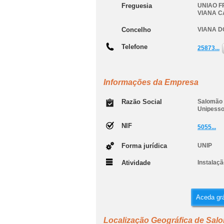
Freguesia
UNIAO F
VIANA C
Concelho
VIANA D
Telefone
25873...
Informações da Empresa
Razão Social
Salomão 
Unipesso
NIF
5055...
Forma jurídica
UNIP
Atividade
Instalaç
Aceda grá
Localização Geográfica de Sal