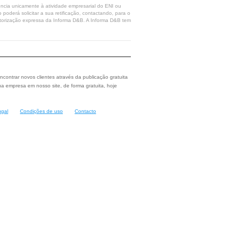
rência unicamente à atividade empresarial do ENI ou
poderá solicitar a sua retificação, contactando, para o
 autorização expressa da Informa D&B. A Informa D&B tem
ncontrar novos clientes através da publicação gratuita
a empresa em nosso site, de forma gratuita, hoje
ugal
Condições de uso
Contacto