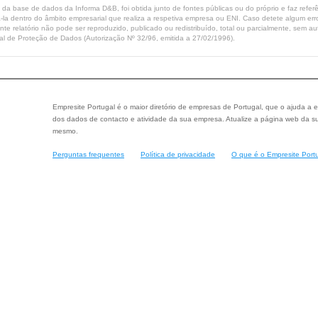
ta da base de dados da Informa D&B, foi obtida junto de fontes públicas ou do próprio e faz refe
-la dentro do âmbito empresarial que realiza a respetiva empresa ou ENI. Caso detete algum erro 
ente relatório não pode ser reproduzido, publicado ou redistribuído, total ou parcialmente, sem
l de Proteção de Dados (Autorização Nº 32/96, emitida a 27/02/1996).
Empresite Portugal é o maior diretório de empresas de Portugal, que o ajuda a e
dos dados de contacto e atividade da sua empresa. Atualize a página web da su
mesmo.
Perguntas frequentes
Política de privacidade
O que é o Empresite Port