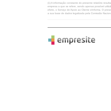
(1) A informação constante do presente relatório resul
empresa a que se refere, sendo apenas possível utilizá
efeito, o Serviço de Apoio ao Cliente eInforma. O pres
a sua base de dados legalizada pela Comissão Naciona