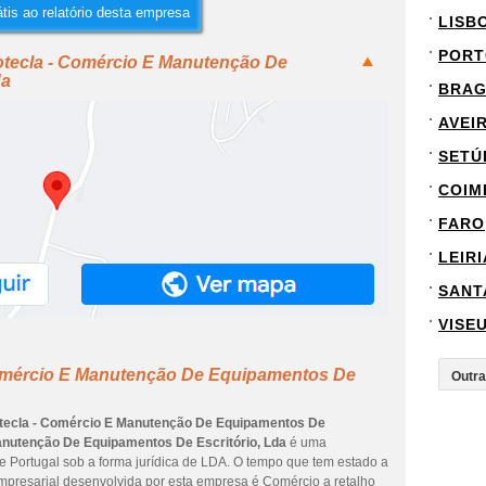
tis ao relatório desta empresa
LISB
PORT
otecla - Comércio E Manutenção De
da
BRA
AVEI
SETÚ
COIM
FARO
LEIRI
SANT
VISE
Comércio E Manutenção De Equipamentos De
tecla - Comércio E Manutenção De Equipamentos De
anutenção De Equipamentos De Escritório, Lda
é uma
de Portugal sob a forma jurídica de LDA. O tempo que tem estado a
empresarial desenvolvida por esta empresa é Comércio a retalho