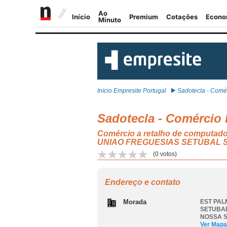
Início Empresite Portugal
Sadotecla - Comér
Sadotecla - Comércio
Comércio a retalho de computador
UNIAO FREGUESIAS SETUBAL 
(
0
votos)
Endereço e contato
Morada
EST PAL
SETUBAL
NOSSA 
Ver Mapa