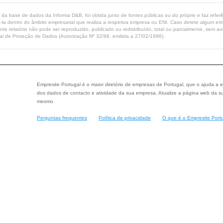
ta da base de dados da Informa D&B, foi obtida junto de fontes públicas ou do próprio e faz refe
-la dentro do âmbito empresarial que realiza a respetiva empresa ou ENI. Caso detete algum erro 
ente relatório não pode ser reproduzido, publicado ou redistribuído, total ou parcialmente, sem
l de Proteção de Dados (Autorização Nº 32/96, emitida a 27/02/1996).
Empresite Portugal é o maior diretório de empresas de Portugal, que o ajuda a e
dos dados de contacto e atividade da sua empresa. Atualize a página web da su
mesmo.
Perguntas frequentes
Política de privacidade
O que é o Empresite Port