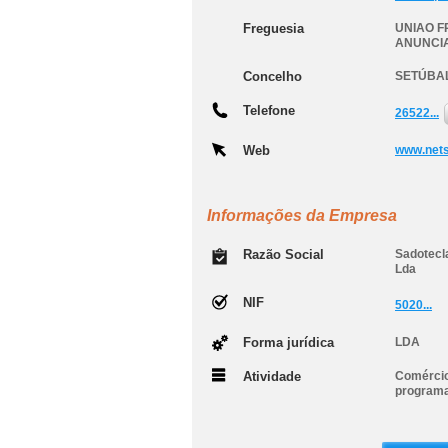
Freguesia
UNIAO F
ANUNCI
Concelho
SETÚBA
Telefone
26522...
Web
www.net
Informações da Empresa
Razão Social
Sadotecl
Lda
NIF
5020...
Forma jurídica
LDA
Atividade
Comércio
programa