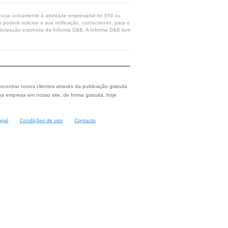
rência unicamente à atividade empresarial do ENI ou
poderá solicitar a sua retificação, contactando, para o
 autorização expressa da Informa D&B. A Informa D&B tem
ncontrar novos clientes através da publicação gratuita
a empresa em nosso site, de forma gratuita, hoje
ugal
Condições de uso
Contacto