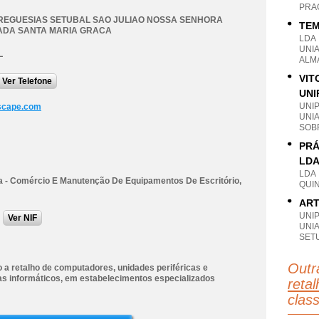
PRA
REGUESIAS SETUBAL SAO JULIAO NOSSA SENHORA
TEM
ADA SANTA MARIA GRACA
LDA
UNI
L
ALM
VIT
Ver Telefone
UNI
UNI
scape.com
UNI
SOB
PRÁ
LD
LDA
a - Comércio E Manutenção De Equipamentos De Escritório,
QUI
ART
UNI
Ver NIF
UNI
SET
Outr
 a retalho de computadores, unidades periféricas e
s informáticos, em estabelecimentos especializados
reta
clas