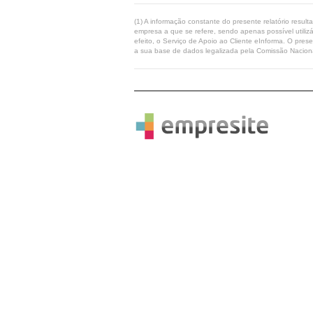
(1) A informação constante do presente relatório resul
empresa a que se refere, sendo apenas possível utilizá
efeito, o Serviço de Apoio ao Cliente eInforma. O pres
a sua base de dados legalizada pela Comissão Naciona