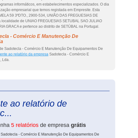
ogramas informáticos, em estabelecimentos especializados. O dia
lização empresarial que temos registada em Empresite. Esta
ALMELA 59 3ºDTO., 2900-534, UNIÃO DAS FREGUESIAS DE
na localidade de UNIAO FREGUESIAS SETUBAL SAO JULIAO
RACA e pertence ao distrito de SETÚBAL na Portugal.
ecla - Comércio E Manutenção De
da
l de Sadotecla - Comércio E Manutenção De Equipamentos De
ente ao relatório da empresa
Sadotecla - Comércio E
, Lda.
eInforma
e ao relatório de
...
enha
5 relatórios
de empresa
grátis
de Sadotecla - Comércio E Manutenção De Equipamentos De