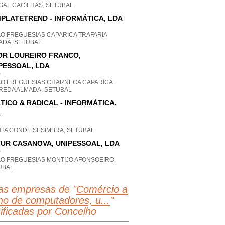
GAL CACILHAS, SETUBAL
PLATETREND - INFORMÁTICA, LDA
AO FREGUESIAS CAPARICA TRAFARIA
ADA, SETUBAL
OR LOUREIRO FRANCO,
PESSOAL, LDA
P
AO FREGUESIAS CHARNECA CAPARICA
REDA ALMADA, SETUBAL
TICO & RADICAL - INFORMÁTICA,
A
NTA CONDE SESIMBRA, SETUBAL
UR CASANOVA, UNIPESSOAL, LDA
P
AO FREGUESIAS MONTIJO AFONSOEIRO,
UBAL
as empresas de "
Comércio a
lho de computadores, u...
"
sificadas por Concelho