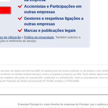
Accionistas e Participações em
outras empresas
Gestores e respetivas ligações a
outras empresas
Marcas e publicações legais
es de Utilização
e
Política de privacidade
. Também autorizo a
ções e melhorias do serviço.
ta da base de dados da Informa D&B, foi obtida junto de fontes públicas ou do próprio e faz refe
-la dentro do âmbito empresarial que realiza a respetiva empresa ou ENI. Caso detete algum erro 
ente relatório não pode ser reproduzido, publicado ou redistribuído, total ou parcialmente, sem
l de Proteção de Dados (Autorização Nº 32/96, emitida a 27/02/1996).
Empresite Portugal é o maior diretório de empresas de Portugal, que o ajuda a e