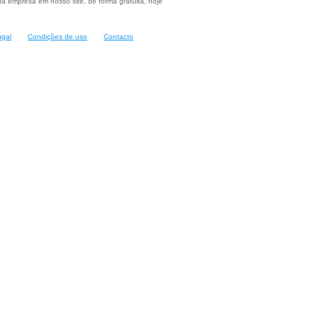
a empresa em nosso site, de forma gratuita, hoje
ugal
Condições de uso
Contacto