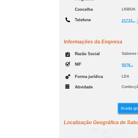
Concelho
LISBOA
Telefone
21715...
Informações da Empresa
Razão Social
Sabores 
NIF
5078...
Forma jurídica
LDA
Atividade
Confecçã
Aceda grá
Localização Geográfica de Sabo