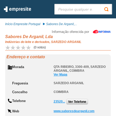
Pesquisar:
Início Empresite Portugal
Sabores De Arganil,...
Informação oferecida por
Sabores De Arganil, Lda
Indústrias do leite e derivados, SARZEDO ARGANIL
(
0
votos)
Endereço e contato
Morada
QTA RIBEIRO, 3300-409
,
SARZEDO
ARGANIL
,
COIMBRA
Ver Mapa
Freguesia
SARZEDO ARGANIL
Concelho
COIMBRA
Telefone
23520...
Ver Telefone
Web
www.saboresdearganil.com