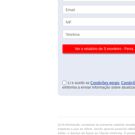
Email
NIF
Telefone
Li e aceito as
Condições gerais
,
Condiçõ
eInforma a enviar informação sobre atualiza
(1) A informação constante do presente relatório resul
empresa a que se refere, sendo apenas possível utilizá
efeito, o Serviço de Apoio ao Cliente eInforma. O pres