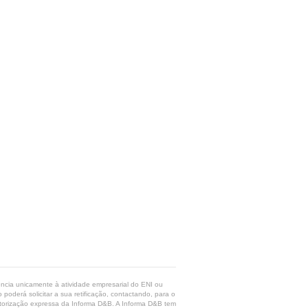
rência unicamente à atividade empresarial do ENI ou
poderá solicitar a sua retificação, contactando, para o
 autorização expressa da Informa D&B. A Informa D&B tem