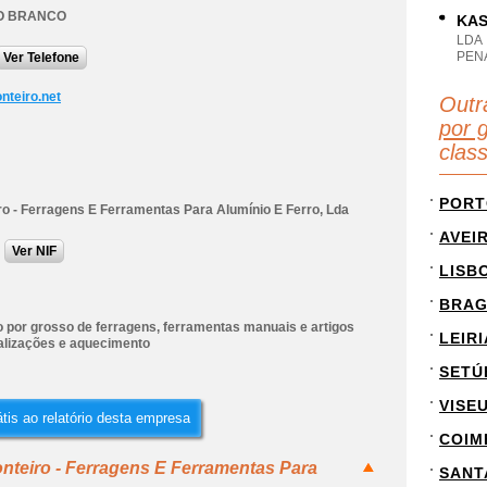
O BRANCO
KAS
LDA
PEN
Ver Telefone
teiro.net
Outr
por g
clas
PORT
ro - Ferragens E Ferramentas Para Alumínio E Ferro, Lda
AVEI
Ver NIF
LISB
BRA
 por grosso de ferragens, ferramentas manuais e artigos
LEIRI
alizações e aquecimento
SETÚ
VISE
tis ao relatório desta empresa
COIM
nteiro - Ferragens E Ferramentas Para
SANT