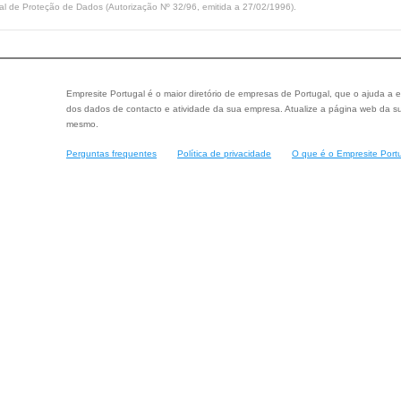
l de Proteção de Dados (Autorização Nº 32/96, emitida a 27/02/1996).
Empresite Portugal é o maior diretório de empresas de Portugal, que o ajuda a e
dos dados de contacto e atividade da sua empresa. Atualize a página web da su
mesmo.
Perguntas frequentes
Política de privacidade
O que é o Empresite Port