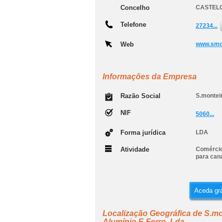
Concelho
CASTEL
Telefone
27234...
Web
www.smon
Informações da Empresa
Razão Social
S.montei
NIF
5060...
Forma jurídica
LDA
Atividade
Comércio
para can
Aceda grá
Localização Geográfica de S.mo
Alumínio E Ferro, Lda