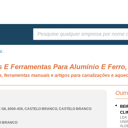
Pesquisar:
g...
s E Ferramentas Para Alumínio E Ferro,
ns, ferramentas manuais e artigos para canalizações e a
Outr
BEI
 G6, 6000-459
,
CASTELO BRANCO
,
CASTELO BRANCO
CLI
LDA
UNI
O BRANCO
ALD