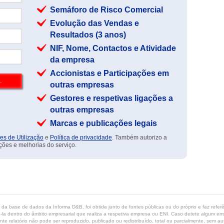
Semáforo de Risco Comercial
Evolução das Vendas e
Resultados (3 anos)
NIF, Nome, Contactos e Atividade
da empresa
Accionistas e Participações em
outras empresas
Gestores e respetivas ligações a
outras empresas
Marcas e publicações legais
es de Utilização
e
Política de privacidade
. Também autorizo a
ções e melhorias do serviço.
ta da base de dados da Informa D&B, foi obtida junto de fontes públicas ou do próprio e faz refe
-la dentro do âmbito empresarial que realiza a respetiva empresa ou ENI. Caso detete algum erro 
ente relatório não pode ser reproduzido, publicado ou redistribuído, total ou parcialmente, sem