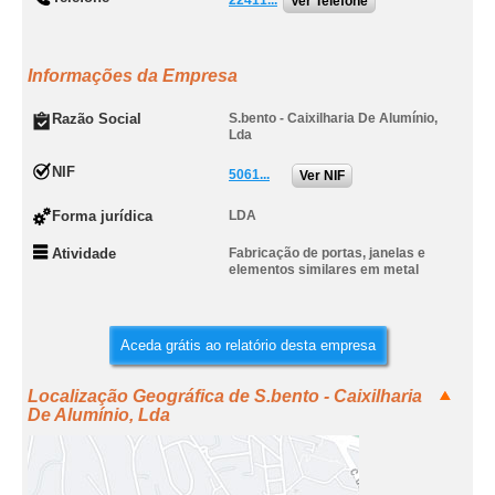
22411...
Ver Telefone
Informações da Empresa
Razão Social
S.bento - Caixilharia De Alumínio,
Lda
NIF
5061...
Ver NIF
Forma jurídica
LDA
Atividade
Fabricação de portas, janelas e
elementos similares em metal
Aceda grátis ao relatório desta empresa
Localização Geográfica de S.bento - Caixilharia
De Alumínio, Lda