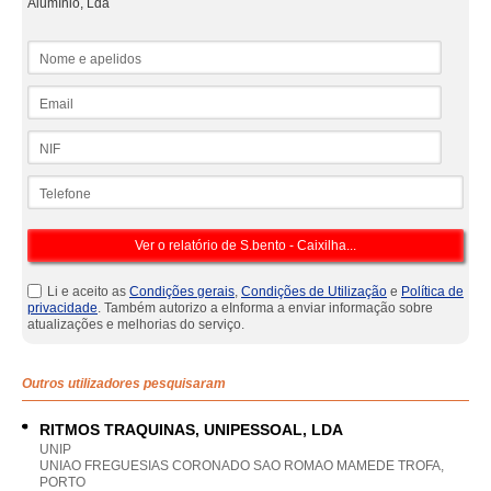
Alumínio, Lda
Nome e apelidos
Email
NIF
Telefone
Li e aceito as
Condições gerais
,
Condições de Utilização
e
Política de
privacidade
. Também autorizo a eInforma a enviar informação sobre
atualizações e melhorias do serviço.
Outros utilizadores pesquisaram
RITMOS TRAQUINAS, UNIPESSOAL, LDA
UNIP
UNIAO FREGUESIAS CORONADO SAO ROMAO MAMEDE TROFA,
PORTO