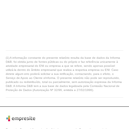
(1) A informação constante do presente relatório resulta da base de dados da Informa
D&B, foi obtida junto de fontes públicas ou do próprio e faz referência unicamente à
atividade empresarial do ENI ou empresa a que se refere, sendo apenas possível
utilizá-la dentro do âmbito empresarial que realiza a respetiva empresa ou ENI. Caso
detete algum erro poderá solicitar a sua retificação, contactando, para o efeito, o
Serviço de Apoio ao Cliente eInforma. O presente relatório não pode ser reproduzido,
publicado ou redistribuído, total ou parcialmente, sem autorização expressa da Informa
D&B. A Informa D&B tem a sua base de dados legalizada pela Comissão Nacional de
Proteção de Dados (Autorização Nº 32/96, emitida a 27/02/1996).