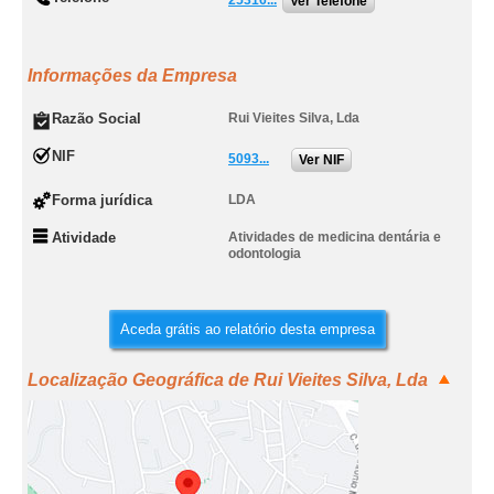
25316...
Ver Telefone
Informações da Empresa
Razão Social
Rui Vieites Silva, Lda
NIF
5093...
Ver NIF
Forma jurídica
LDA
Atividade
Atividades de medicina dentária e
odontologia
Aceda grátis ao relatório desta empresa
Localização Geográfica de Rui Vieites Silva, Lda