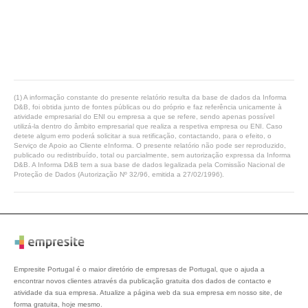
(1) A informação constante do presente relatório resulta da base de dados da Informa
D&B, foi obtida junto de fontes públicas ou do próprio e faz referência unicamente à
atividade empresarial do ENI ou empresa a que se refere, sendo apenas possível
utilizá-la dentro do âmbito empresarial que realiza a respetiva empresa ou ENI. Caso
detete algum erro poderá solicitar a sua retificação, contactando, para o efeito, o
Serviço de Apoio ao Cliente eInforma. O presente relatório não pode ser reproduzido,
publicado ou redistribuído, total ou parcialmente, sem autorização expressa da Informa
D&B. A Informa D&B tem a sua base de dados legalizada pela Comissão Nacional de
Proteção de Dados (Autorização Nº 32/96, emitida a 27/02/1996).
Empresite Portugal é o maior diretório de empresas de Portugal, que o ajuda a
encontrar novos clientes através da publicação gratuita dos dados de contacto e
atividade da sua empresa. Atualize a página web da sua empresa em nosso site, de
forma gratuita, hoje mesmo.