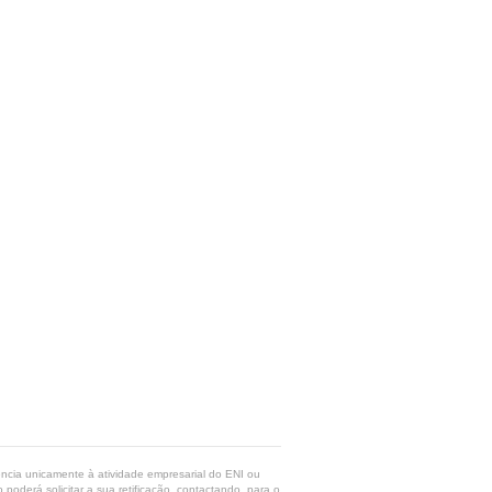
rência unicamente à atividade empresarial do ENI ou
poderá solicitar a sua retificação, contactando, para o