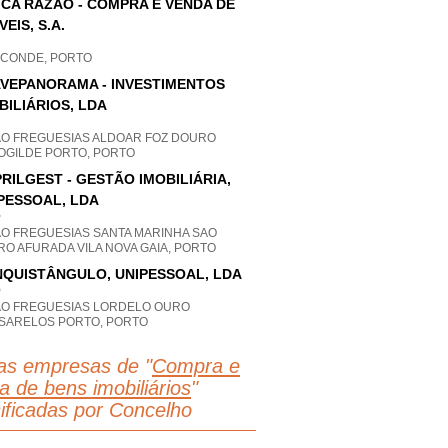
ICA RAZÃO - COMPRA E VENDA DE
VEIS, S.A.
A CONDE, PORTO
VEPANORAMA - INVESTIMENTOS
BILIÁRIOS, LDA
AO FREGUESIAS ALDOAR FOZ DOURO
OGILDE PORTO, PORTO
RILGEST - GESTÃO IMOBILIÁRIA,
PESSOAL, LDA
P
AO FREGUESIAS SANTA MARINHA SAO
O AFURADA VILA NOVA GAIA, PORTO
QUISTÂNGULO, UNIPESSOAL, LDA
P
AO FREGUESIAS LORDELO OURO
SARELOS PORTO, PORTO
as empresas de "
Compra e
a de bens imobiliários
"
sificadas por Concelho