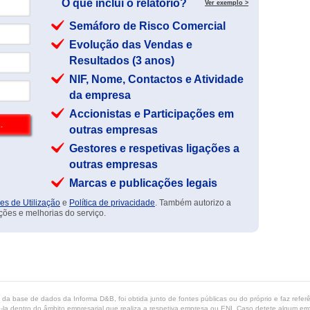
O que inclui o relatório?
Ver exemplo >
Semáforo de Risco Comercial
Evolução das Vendas e
Resultados (3 anos)
NIF, Nome, Contactos e Atividade
da empresa
Accionistas e Participações em
outras empresas
Gestores e respetivas ligações a
outras empresas
Marcas e publicações legais
es de Utilização
e
Política de privacidade
. Também autorizo a
ções e melhorias do serviço.
ta da base de dados da Informa D&B, foi obtida junto de fontes públicas ou do próprio e faz refe
-la dentro do âmbito empresarial que realiza a respetiva empresa ou ENI. Caso detete algum erro 