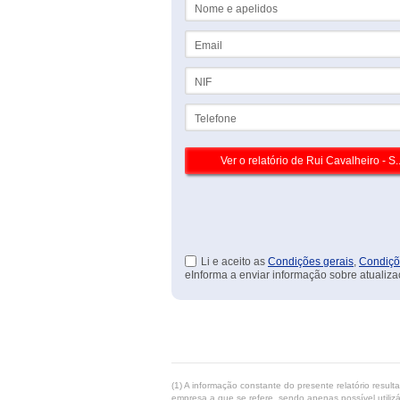
Nome e apelidos
Email
NIF
Telefone
Li e aceito as
Condições gerais
,
Condiçõ
eInforma a enviar informação sobre atualiza
(1) A informação constante do presente relatório resul
empresa a que se refere, sendo apenas possível utilizá