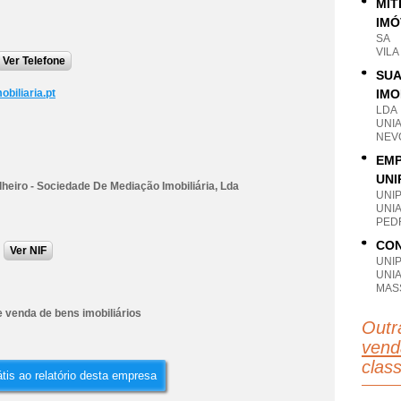
MÍT
IMÓ
SA
VIL
Ver Telefone
SUA
biliaria.pt
IMO
LDA
UNI
NEV
EMP
UNI
heiro - Sociedade De Mediação Imobiliária, Lda
UNI
UNI
PEDR
CON
Ver NIF
UNI
UNI
MAS
 venda de bens imobiliários
Outr
vend
clas
tis ao relatório desta empresa