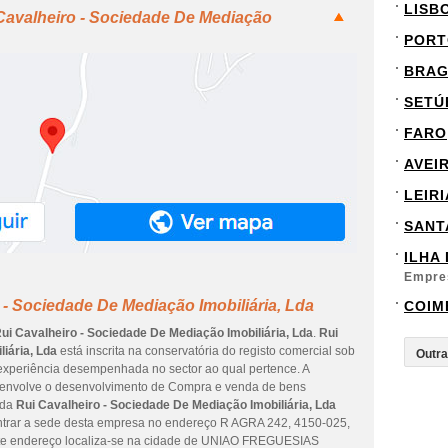
LISB
Cavalheiro - Sociedade De Mediação
PORT
BRA
SETÚ
FARO
AVEI
LEIRI
SANT
ILHA
Empre
 - Sociedade De Mediação Imobiliária, Lda
COIM
ui Cavalheiro - Sociedade De Mediação Imobiliária, Lda
.
Rui
iária, Lda
está inscrita na conservatória do registo comercial sob
 experiência desempenhada no sector ao qual pertence. A
ue envolve o desenvolvimento de Compra e venda de bens
 da
Rui Cavalheiro - Sociedade De Mediação Imobiliária, Lda
ontrar a sede desta empresa no endereço R AGRA 242, 4150-025,
endereço localiza-se na cidade de UNIAO FREGUESIAS