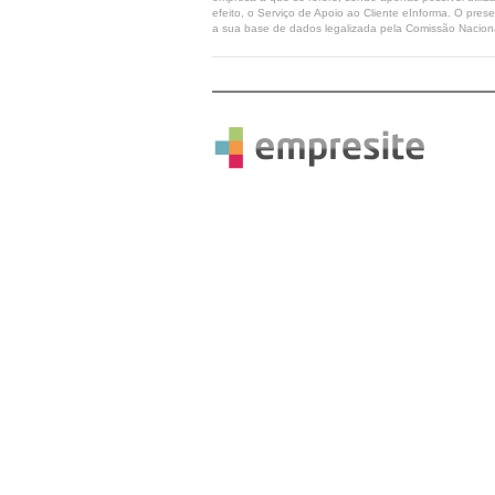
efeito, o Serviço de Apoio ao Cliente eInforma. O pres
a sua base de dados legalizada pela Comissão Naciona