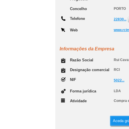
Concelho
PORTO
Telefone
22830...
Web
www.rcimo
Informações da Empresa
Razão Social
Rui Caval
Designação comercial
RCI
NIF
5022...
Forma jurídica
LDA
Atividade
Compra e
Aceda grá