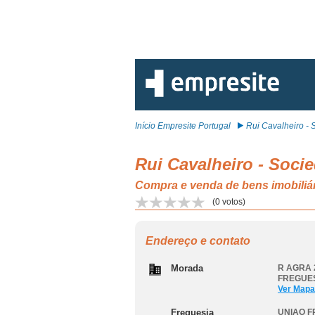
Início Empresite Portugal
Rui Cavalheiro - S
Rui Cavalheiro - Soci
Compra e venda de bens imobi
(
0
votos)
Endereço e contato
Morada
R AGRA 
FREGUES
Ver Mapa
Freguesia
UNIAO F