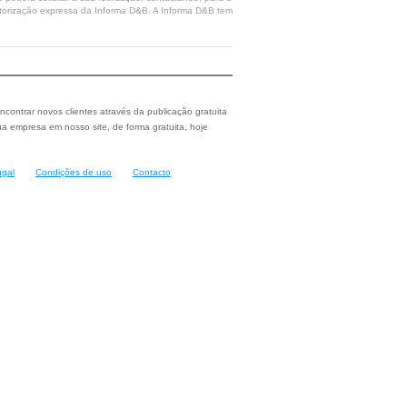
 autorização expressa da Informa D&B. A Informa D&B tem
ncontrar novos clientes através da publicação gratuita
a empresa em nosso site, de forma gratuita, hoje
ugal
Condições de uso
Contacto