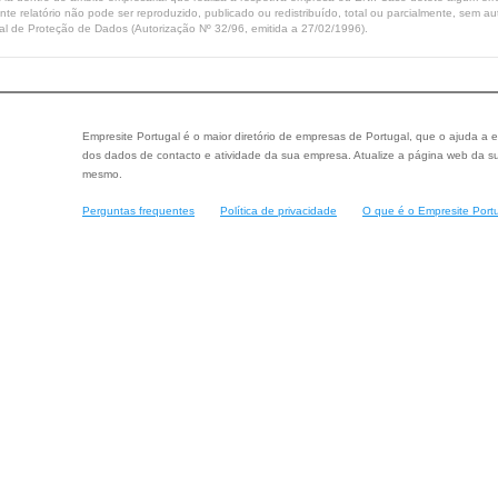
ente relatório não pode ser reproduzido, publicado ou redistribuído, total ou parcialmente, sem
l de Proteção de Dados (Autorização Nº 32/96, emitida a 27/02/1996).
Empresite Portugal é o maior diretório de empresas de Portugal, que o ajuda a e
dos dados de contacto e atividade da sua empresa. Atualize a página web da su
mesmo.
Perguntas frequentes
Política de privacidade
O que é o Empresite Port