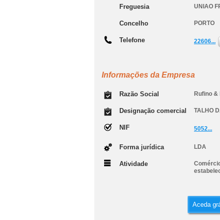
Freguesia
UNIAO 
Concelho
PORTO
Telefone
22606...
Informações da Empresa
Razão Social
Rufino &
Designação comercial
TALHO 
NIF
5052...
Forma jurídica
LDA
Atividade
Comércio
estabele
Aceda grá