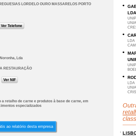
FREGUESIAS LORDELO OURO MASSARELOS PORTO
GAB
LD
UNI
UNI
Ver Telefone
CRES
CAR
LDA
CAM
MAR
 Noronha, Lda
UNI
UNI
DA RESTAURAÇÃO
BOE
ROD
Ver NIF
LDA
UNI
CRI
 a retalho de carne e produtos à base de carne, em
Outr
cimentos especializados
retal
clas
tis ao relatório desta empresa
LISB