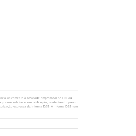
rência unicamente à atividade empresarial do ENI ou
poderá solicitar a sua retificação, contactando, para o
 autorização expressa da Informa D&B. A Informa D&B tem