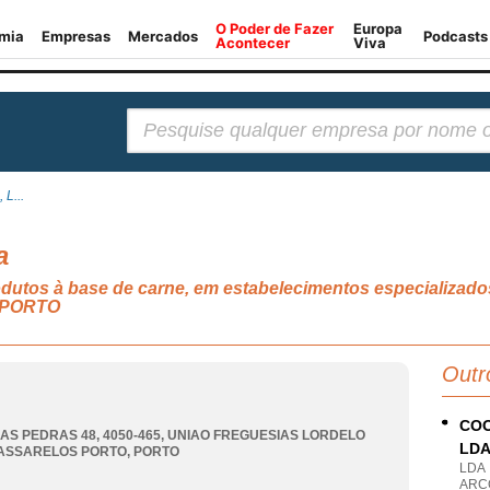
Pesquisar:
 L...
a
rodutos à base de carne, em estabelecimentos especializ
 PORTO
Outr
COO
DAS PEDRAS 48, 4050-465
,
UNIAO FREGUESIAS LORDELO
LD
ASSARELOS PORTO
,
PORTO
LDA
ARCO