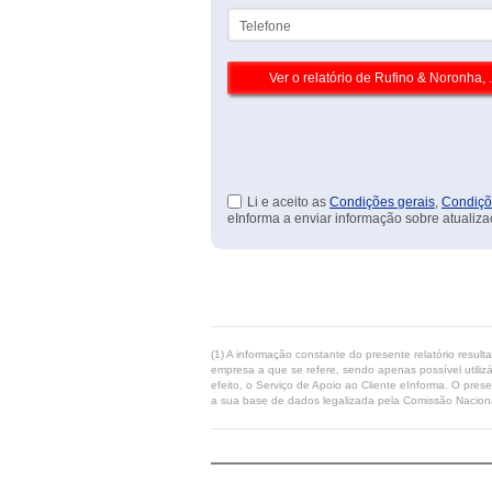
Telefone
Li e aceito as
Condições gerais
,
Condiçõ
eInforma a enviar informação sobre atualiza
(1) A informação constante do presente relatório resul
empresa a que se refere, sendo apenas possível utilizá
efeito, o Serviço de Apoio ao Cliente eInforma. O pres
a sua base de dados legalizada pela Comissão Naciona