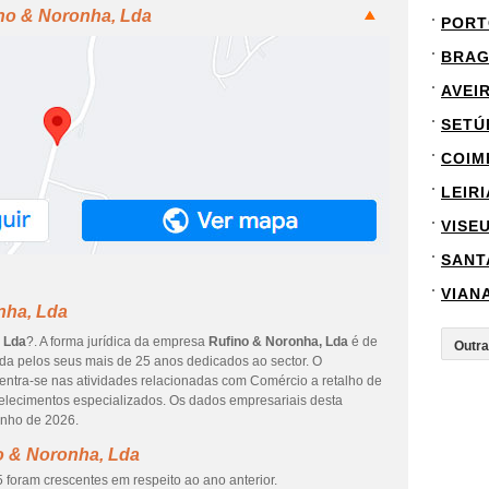
ino & Noronha, Lda
PORT
BRA
AVEI
SETÚ
COIM
LEIRI
VISE
SANT
VIAN
nha, Lda
 Lda
?. A forma jurídica da empresa
Rufino & Noronha, Lda
é de
ada pelos seus mais de 25 anos dedicados ao sector. O
entra-se nas atividades relacionadas com Comércio a retalho de
elecimentos especializados. Os dados empresariais desta
unho de 2026.
o & Noronha, Lda
 foram crescentes em respeito ao ano anterior.