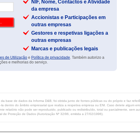
NIF, Nome, Contactos e Atividade
da empresa
Accionistas e Participações em
outras empresas
Gestores e respetivas ligações a
outras empresas
Marcas e publicações legais
es de Utilização
e
Política de privacidade
. Também autorizo a
ções e melhorias do serviço.
ta da base de dados da Informa D&B, foi obtida junto de fontes públicas ou do próprio e faz refe
-la dentro do âmbito empresarial que realiza a respetiva empresa ou ENI. Caso detete algum erro 
ente relatório não pode ser reproduzido, publicado ou redistribuído, total ou parcialmente, sem
l de Proteção de Dados (Autorização Nº 32/96, emitida a 27/02/1996).