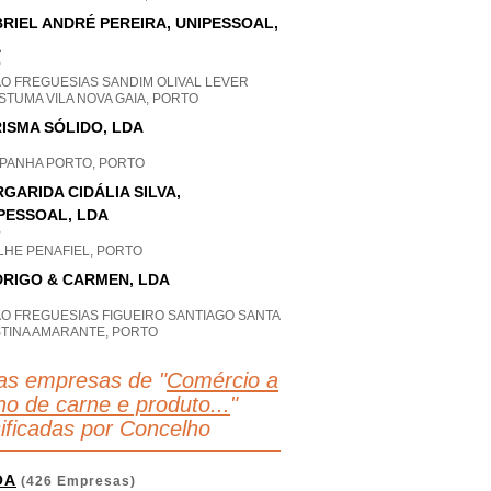
RIEL ANDRÉ PEREIRA, UNIPESSOAL,
A
P
AO FREGUESIAS SANDIM OLIVAL LEVER
TUMA VILA NOVA GAIA, PORTO
ISMA SÓLIDO, LDA
PANHA PORTO, PORTO
GARIDA CIDÁLIA SILVA,
PESSOAL, LDA
P
LHE PENAFIEL, PORTO
RIGO & CARMEN, LDA
AO FREGUESIAS FIGUEIRO SANTIAGO SANTA
STINA AMARANTE, PORTO
as empresas de "
Comércio a
ho de carne e produto...
"
sificadas por Concelho
OA
(426 Empresas)