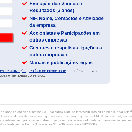
Evolução das Vendas e
Resultados (3 anos)
NIF, Nome, Contactos e Atividade
da empresa
Accionistas e Participações em
outras empresas
Gestores e respetivas ligações a
outras empresas
Marcas e publicações legais
es de Utilização
e
Política de privacidade
. Também autorizo a
ções e melhorias do serviço.
ta da base de dados da Informa D&B, foi obtida junto de fontes públicas ou do próprio e faz refe
-la dentro do âmbito empresarial que realiza a respetiva empresa ou ENI. Caso detete algum erro 
ente relatório não pode ser reproduzido, publicado ou redistribuído, total ou parcialmente, sem
l de Proteção de Dados (Autorização Nº 32/96, emitida a 27/02/1996).