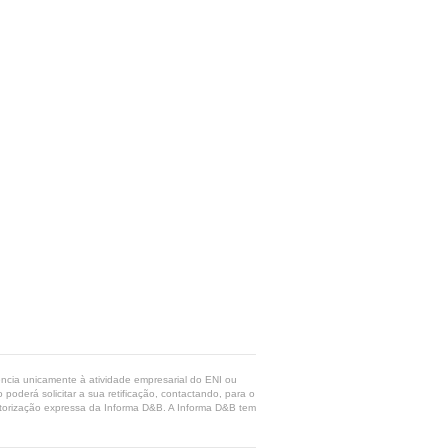
rência unicamente à atividade empresarial do ENI ou
poderá solicitar a sua retificação, contactando, para o
 autorização expressa da Informa D&B. A Informa D&B tem