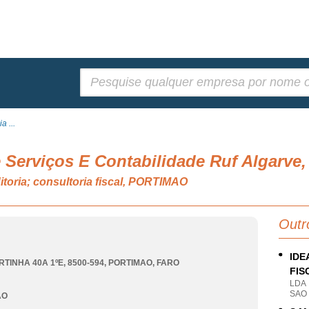
Pesquisar:
a ...
 Serviços E Contabilidade Ruf Algarve,
itoria; consultoria fiscal, PORTIMAO
Outr
IDE
TINHA 40A 1ºE, 8500-594
,
PORTIMAO
,
FARO
FIS
LDA
SAO
AO