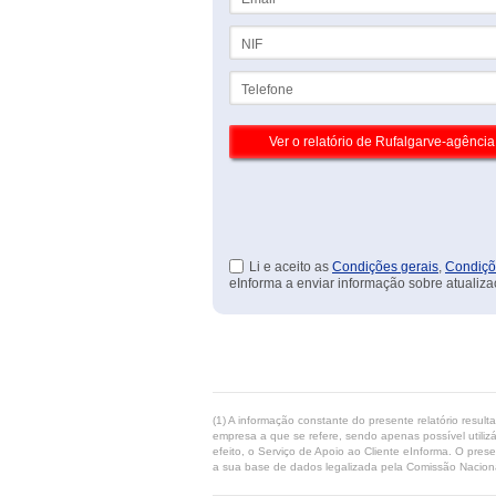
NIF
Telefone
Li e aceito as
Condições gerais
,
Condiçõ
eInforma a enviar informação sobre atualiza
(1) A informação constante do presente relatório resul
empresa a que se refere, sendo apenas possível utilizá
efeito, o Serviço de Apoio ao Cliente eInforma. O pres
a sua base de dados legalizada pela Comissão Naciona