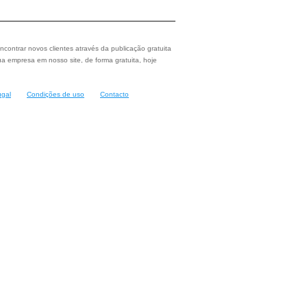
ncontrar novos clientes através da publicação gratuita
a empresa em nosso site, de forma gratuita, hoje
ugal
Condições de uso
Contacto