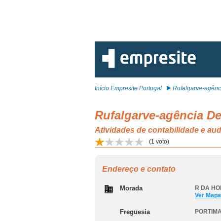
Início Empresite Portugal
Rufalgarve-agênci
Rufalgarve-agência De
Atividades de contabilidade e aud
(
1
voto)
Endereço e contato
Morada
R DA HOR
Ver Mapa
Freguesia
PORTIM