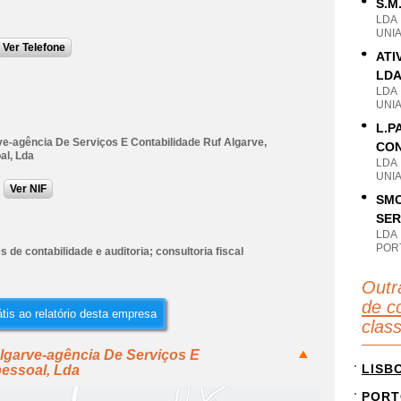
S.M
LDA
UNI
Ver Telefone
ATI
LD
LDA
UNI
L.P
ve-agência De Serviços E Contabilidade Ruf Algarve,
CON
al, Lda
LDA
UNI
Ver NIF
SMC
SER
LDA
POR
s de contabilidade e auditoria; consultoria fiscal
Outr
de co
tis ao relatório desta empresa
clas
lgarve-agência De Serviços E
LISB
pessoal, Lda
PORT