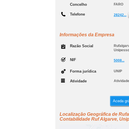
Concelho
FARO
Telefone
28242...
Informações da Empresa
Razão Social
Rufalgar
Unipesso
NIF
5008...
Forma jurídica
UNIP
Atividade
Atividade
Aceda grá
Localização Geográfica de Rufa
Contabilidade Ruf Algarve, Uni