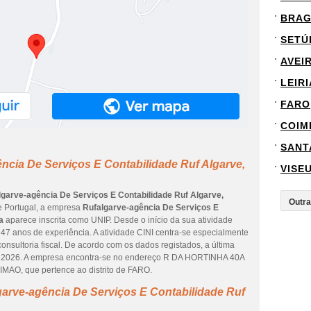
BRA
SETÚ
AVEI
LEIRI
FARO
COIM
SANT
ncia De Serviços E Contabilidade Ruf Algarve,
VISE
lgarve-agência De Serviços E Contabilidade Ruf Algarve,
de Portugal, a empresa
Rufalgarve-agência De Serviços E
a
aparece inscrita como UNIP. Desde o início da sua atividade
47 anos de experiência. A atividade CINI centra-se especialmente
consultoria fiscal. De acordo com os dados registados, a última
de 2026. A empresa encontra-se no endereço R DA HORTINHA 40A
IMAO, que pertence ao distrito de FARO.
arve-agência De Serviços E Contabilidade Ruf