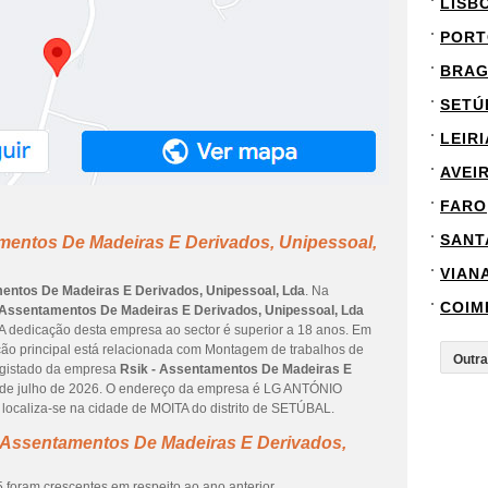
LISB
PORT
BRA
SETÚ
LEIRI
AVEI
FARO
SANT
amentos De Madeiras E Derivados, Unipessoal,
VIAN
entos De Madeiras E Derivados, Unipessoal, Lda
. Na
COIM
 Assentamentos De Madeiras E Derivados, Unipessoal, Lda
. A dedicação desta empresa ao sector é superior a 18 anos. Em
ção principal está relacionada com Montagem de trabalhos de
 registado da empresa
Rsik - Assentamentos De Madeiras E
 de julho de 2026. O endereço da empresa é LG ANTÓNIO
ocaliza-se na cidade de MOITA do distrito de SETÚBAL.
- Assentamentos De Madeiras E Derivados,
 foram crescentes em respeito ao ano anterior.