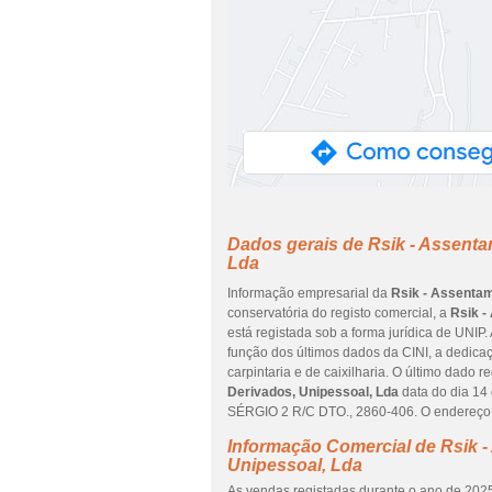
Dados gerais de Rsik - Assent
Lda
Informação empresarial da
Rsik - Assentam
conservatória do registo comercial, a
Rsik -
está registada sob a forma jurídica de UNIP
função dos últimos dados da CINI, a dedica
carpintaria e de caixilharia. O último dado
Derivados, Unipessoal, Lda
data do dia 14
SÉRGIO 2 R/C DTO., 2860-406. O endereço l
Informação Comercial de Rsik 
Unipessoal, Lda
As vendas registadas durante o ano de 2025