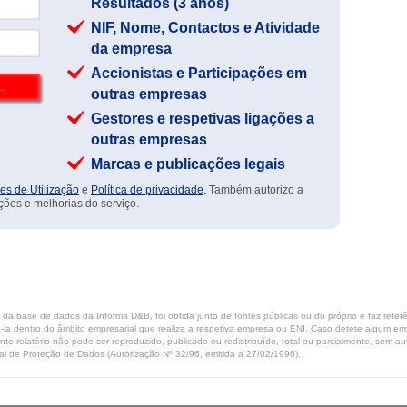
Resultados (3 anos)
NIF, Nome, Contactos e Atividade
da empresa
Accionistas e Participações em
outras empresas
Gestores e respetivas ligações a
outras empresas
Marcas e publicações legais
es de Utilização
e
Política de privacidade
. Também autorizo a
ções e melhorias do serviço.
ta da base de dados da Informa D&B, foi obtida junto de fontes públicas ou do próprio e faz refe
-la dentro do âmbito empresarial que realiza a respetiva empresa ou ENI. Caso detete algum erro 
ente relatório não pode ser reproduzido, publicado ou redistribuído, total ou parcialmente, sem
l de Proteção de Dados (Autorização Nº 32/96, emitida a 27/02/1996).