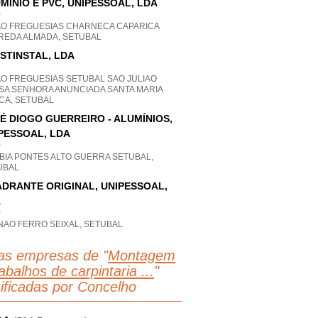
MÍNIO E PVC, UNIPESSOAL, LDA
P
AO FREGUESIAS CHARNECA CAPARICA
REDA ALMADA, SETUBAL
STINSTAL, LDA
AO FREGUESIAS SETUBAL SAO JULIAO
SA SENHORA ANUNCIADA SANTA MARIA
CA, SETUBAL
É DIOGO GUERREIRO - ALUMÍNIOS,
PESSOAL, LDA
P
BIA PONTES ALTO GUERRA SETUBAL,
UBAL
DRANTE ORIGINAL, UNIPESSOAL,
A
P
NAO FERRO SEIXAL, SETUBAL
as empresas de "
Montagem
abalhos de carpintaria ...
"
sificadas por Concelho