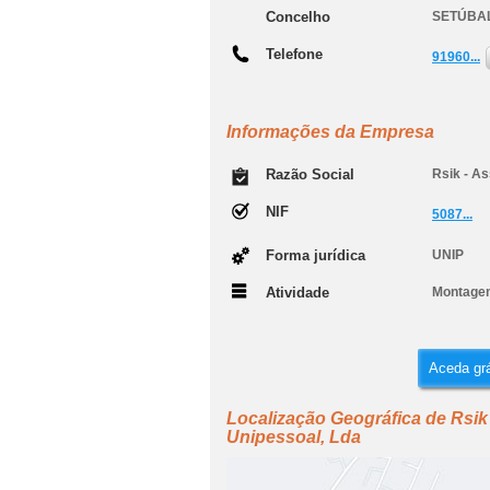
Concelho
SETÚBA
Telefone
91960...
Informações da Empresa
Razão Social
Rsik - A
NIF
5087...
Forma jurídica
UNIP
Atividade
Montagem 
Aceda grá
Localização Geográfica de Rsik
Unipessoal, Lda