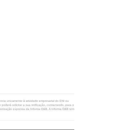
rência unicamente à atividade empresarial do ENI ou
poderá solicitar a sua retificação, contactando, para o
 autorização expressa da Informa D&B. A Informa D&B tem