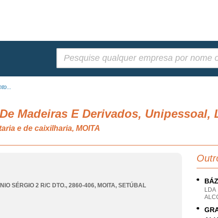
Pesquisar:
to...
De Madeiras E Derivados, Unipessoal, 
ria e de caixilharia, MOITA
Outr
BÁZ
IO SÉRGIO 2 R/C DTO., 2860-406
,
MOITA
,
SETÚBAL
LDA
ALC
GRA