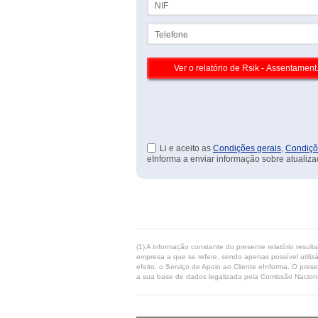
Telefone
Li e aceito as
Condições gerais
,
Condiçõ
eInforma a enviar informação sobre atualiza
(1) A informação constante do presente relatório resul
empresa a que se refere, sendo apenas possível utilizá
efeito, o Serviço de Apoio ao Cliente eInforma. O pres
a sua base de dados legalizada pela Comissão Naciona