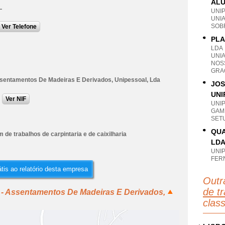
ALU
L
UNI
UNI
SOB
Ver Telefone
PLA
LDA
UNI
NOS
GRA
ssentamentos De Madeiras E Derivados, Unipessoal, Lda
JOS
UNI
Ver NIF
UNI
GAM
SET
QUA
de trabalhos de carpintaria e de caixilharia
LD
UNI
FER
tis ao relatório desta empresa
Outr
de tr
 - Assentamentos De Madeiras E Derivados,
clas