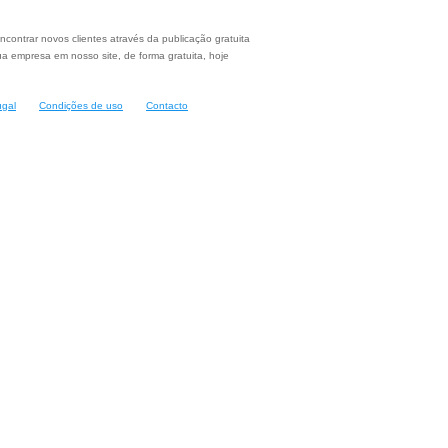
ncontrar novos clientes através da publicação gratuita
a empresa em nosso site, de forma gratuita, hoje
ugal
Condições de uso
Contacto