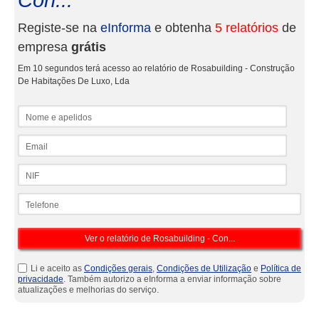
Con...
Registe-se na
eInforma
e obtenha
5 relatórios
de
empresa
grátis
Em 10 segundos terá acesso ao relatório de Rosabuilding - Construção
De Habitações De Luxo, Lda
Nome e apelidos
Email
NIF
Telefone
Li e aceito as
Condições gerais
,
Condições de Utilização
e
Política de
privacidade
. Também autorizo a eInforma a enviar informação sobre
atualizações e melhorias do serviço.