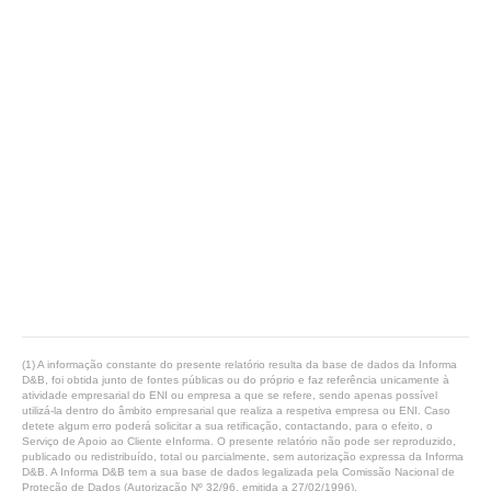
(1) A informação constante do presente relatório resulta da base de dados da Informa
D&B, foi obtida junto de fontes públicas ou do próprio e faz referência unicamente à
atividade empresarial do ENI ou empresa a que se refere, sendo apenas possível
utilizá-la dentro do âmbito empresarial que realiza a respetiva empresa ou ENI. Caso
detete algum erro poderá solicitar a sua retificação, contactando, para o efeito, o
Serviço de Apoio ao Cliente eInforma. O presente relatório não pode ser reproduzido,
publicado ou redistribuído, total ou parcialmente, sem autorização expressa da Informa
D&B. A Informa D&B tem a sua base de dados legalizada pela Comissão Nacional de
Proteção de Dados (Autorização Nº 32/96, emitida a 27/02/1996).