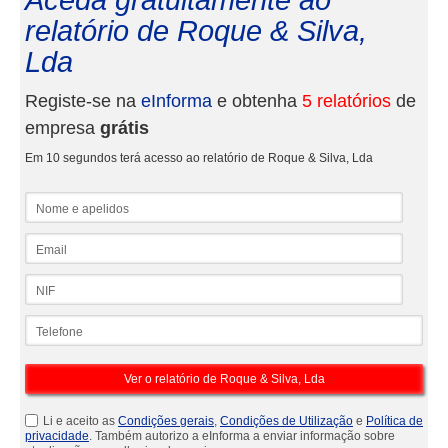
Aceda gratuitamente ao
relatório de Roque & Silva,
Lda
Registe-se na
eInforma
e obtenha
5 relatórios
de
empresa
grátis
Em 10 segundos terá acesso ao relatório de Roque & Silva, Lda
Nome e apelidos
Email
NIF
Telefone
Li e aceito as
Condições gerais
,
Condições de Utilização
e
Política de
privacidade
. Também autorizo a eInforma a enviar informação sobre