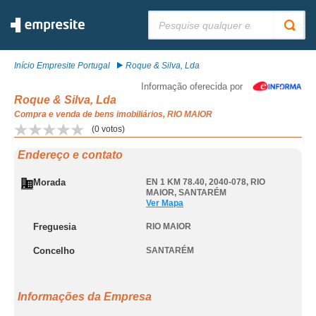
Pesquisar:
Início Empresite Portugal
Roque & Silva, Lda
Informação oferecida por
Roque & Silva, Lda
Compra e venda de bens imobiliários, RIO MAIOR
(
0
votos)
Endereço e contato
Morada
EN 1 KM 78.40, 2040-078
,
RIO
MAIOR
,
SANTARÉM
Ver Mapa
Freguesia
RIO MAIOR
Concelho
SANTARÉM
Informações da Empresa